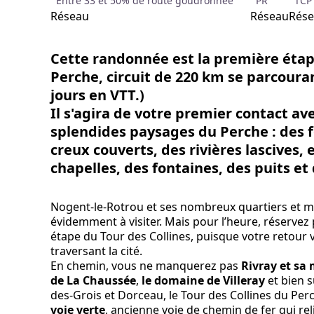
Entre 33 et 50% de route goudronnée
PR
TCP
Réseau
Réseau
Rés
Cette randonnée est la première éta
Perche,
circuit de 220 km se parcouran
jours en VTT.)
Il s'agira de votre premier contact ave
splendides paysages du Perche : des 
creux couverts, des rivières lascives, e
chapelles, des fontaines, des puits et
Nogent-le-Rotrou et ses nombreux quartiers et m
évidemment à visiter. Mais pour l’heure, réservez p
étape du Tour des Collines, puisque votre retour 
traversant la cité.
En chemin, vous ne manquerez pas
Rivray et sa
de La Chaussée
,
le domaine de Villeray
et bien 
des-Grois et Dorceau, le Tour des Collines du P
voie verte
, ancienne voie de chemin de fer qui re