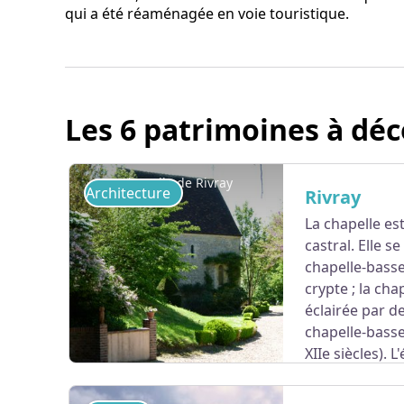
qui a été réaménagée en voie touristique.
Les 6 patrimoines à déc
Chapelle de Rivray
Architecture
Rivray
La chapelle es
castral. Elle s
chapelle-basse
crypte ; la cha
éclairée par de
chapelle-basse
XIIe siècles). 
charpente du XVIIe siècle.
L’édifice est privé et 
Patrimoine.