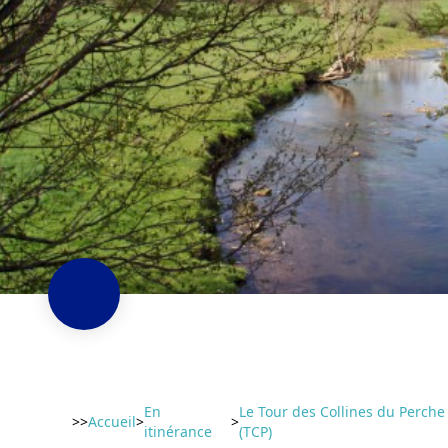
En
Le Tour des Collines du Perche
>>
Accueil
>
>
itinérance
(TCP)