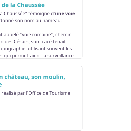
de la Chaussée
a Chaussée" témoigne d'
une voie
 donné son nom au hameau.
appelé "voie romaine", chemin
n des Césars, son tracé tenait
opographie, utilisant souvent les
es qui permettaient la surveillance
on château, son moulin,
it autrefois de Saint-Germain-des-
e et une grand mortalité
e
le manque d'empressement du curé
 réalisé par l'Office de Tourisme
chirent de Saint-Germain pour
haussée, un 1er oratoire,
édiée à
Notre-Dame des sept
la croix Saint-Michel
.