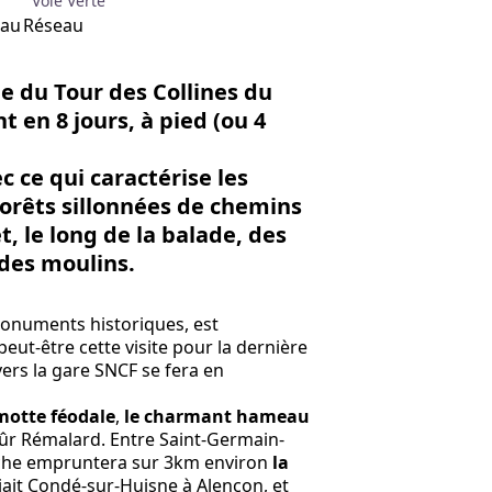
Voie Verte
eau
Réseau
pe du
Tour des Collines du
t en 8 jours, à pied (ou 4
c ce qui caractérise les
forêts sillonnées de chemins
t, le long de la balade, des
 des moulins.
onuments historiques, est
eut-être cette visite pour la dernière
vers la gare SNCF se fera en
 motte féodale
,
le charmant hameau
sûr Rémalard. Entre Saint-Germain-
erche empruntera sur 3km environ
la
liait Condé-sur-Huisne à Alençon, et