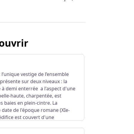
ouvrir
t l’unique vestige de l’ensemble
e présente sur deux niveaux : la
 à demi enterrée a l'aspect d'une
pelle-haute, charpentée, est
s baies en plein-cintre.
La
 date de l'époque romane (XIe-
L'édifice est couvert d'une
n’est visitable que lors des journées du