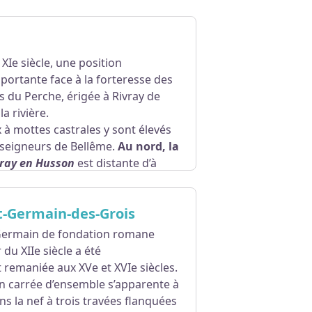
u XIe siècle, une position
portante face à la forteresse des
 du Perche, érigée à Rivray de
la rivière.
à mottes castrales y sont élevés
, seigneurs de Bellême.
Au nord,
la
eray en Husson
est distante d’à
. Les sites fortifiés, sont détruits
nt-Germain-des-Grois
lles de Riants fait construire, à la
 tour ruinée ». Fidèle au Roi Henri
t-Germain de fondation romane
ompensé par l’érection de ses
du XIIe siècle a été
remaniée aux XVe et XVIe siècles.
illeurs revenus de la province du
n carrée d’ensemble s’apparente à
oits de pêche et de chasse, ses
ns la nef à trois travées flanquées