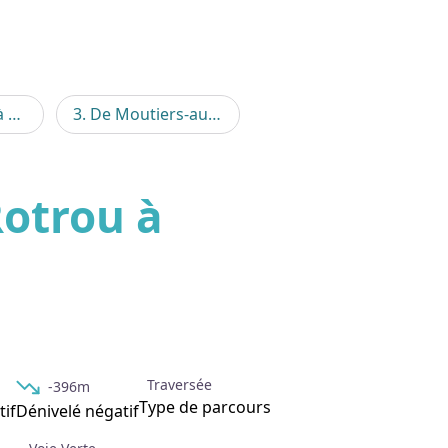
2. De Rémalard à Moutiers-au-Perche (TCP)
3. De Moutiers-au-Perche à La Ferté-Vidame (TCP)
4. De La Ferté-Vidame à Tourouvre (TCP)
'image en plein écran
Rotrou à
Traversée
-396m
Type de parcours
tif
Dénivelé négatif