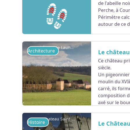
de l'abeille n
Perche, à Cour
Périmètre cal
autour de ce 
Château de Launay (privé, ne se visite pas)
Architecture
Le château
Ce château pri
siècle.
Voir l'image en plein écran
Un pigeonnier 
moulin du XVIè
carré, ils form
composition d
axé sur le bou
Le Chateau Saint-Jean - OT du Perche
Histoire
Le Château