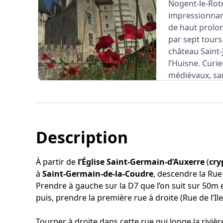
Nogent-le-Rot
impressionnan
Voir l'image en plein écran
de haut prolo
par sept tours.
château Saint-
l’Huisne. Cur
médiévaux, san
n’avaient pas prévu d’accès côté ville. Leur né
Renaissance avec l’édification des 155 marches
désormais le château au quartier.
Description
Voir l'image en plein écran
À partir de
l’Église Saint-Germain-d’Auxerre
(
cry
à
Saint-Germain-de-la-Coudre
, descendre la Rue 
Prendre à gauche sur la D7 que l’on suit sur 50m 
puis, prendre la première rue à droite (Rue de l’Ile)
Tourner à droite dans cette rue qui longe la riviè