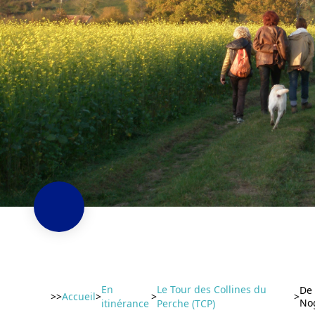
En
Le Tour des Collines du
De 
>>
Accueil
>
>
>
No
itinérance
Perche (TCP)