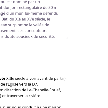
rou est dominé par un
t donjon rectangulaire de 30 m
ngé d’un mur lui-même défendu
 Bâti du XIe au XVe siècle, le
Jean surplombe la vallée de
ieusement, ses concepteurs
s doute soucieux de sécurité,
gligence fut réparée à la
 de Saint-Jean qui relient
pte
XIIIe siècle à voir avant de partir),
de l’Église vers la D7.
en direction de La-Chapelle-Souëf,
 et traverser la rivière.
re, puis nous conduit à une maison