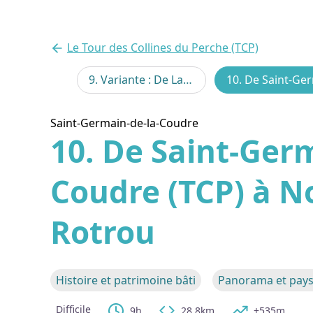
Le Tour des Collines du Perche (TCP)
8. De La Perrière à Saint-Germain-de-la-Coudre par Bellême (TCP)
9. Variante : De La Perrière à Saint-Germain-de-la-Coudre par Igé (TCP)
Voir l
Saint-Germain-de-la-Coudre
10. De Saint-Germ
Coudre (TCP) à N
Rotrou
Histoire et patrimoine bâti
Panorama et pay
Difficile
9h
28,8km
+535m