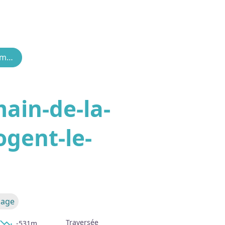
10. De Saint-Germain-de-la-Coudre (TCP) à Nogent-le-Rotrou
'image en plein écran
ain-de-la-
ogent-le-
sage
Traversée
-531m