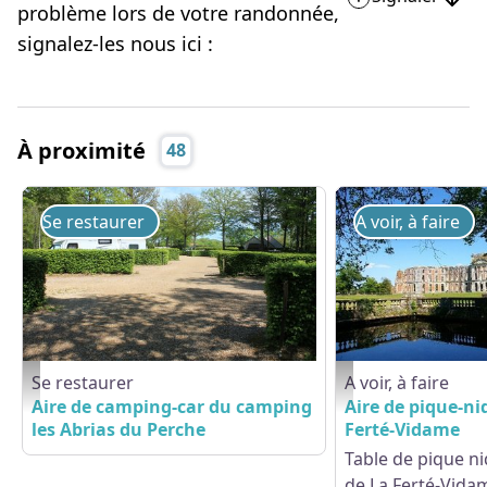
problème lors de votre randonnée,
signalez-les nous ici :
À proximité
48
Se restaurer
A voir, à faire
Se restaurer
A voir, à faire
IMG_0002 - Les Abrias
Château - renaudin gae
Aire de camping-car du camping
Aire de pique-ni
les Abrias du Perche
Ferté-Vidame
Table de pique ni
de La Ferté-Vida