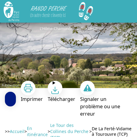
Rando Perche
De La Ferté-Vidame à Tourouvre (TCP)
L'Hôme-Chamondot - Didier Orsal
Imprimer
Télécharger
Signaler un
problème ou une
erreur
Voir l'image en plein écran
Le Tour des
En
De La Ferté-Vidame
>>
Accueil
>
>
Collines du Perche
>
à Tourouvre (TCP)
itinérance