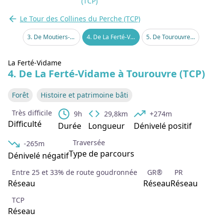
(TCP)
Le Tour des Collines du Perche (TCP)
2. De Rémalard à Moutiers-au-Perche (TCP)
3. De Moutiers-au-Perche à La Ferté-Vidame (TCP)
4. De La Ferté-Vidame à Tourouvre (TCP)
5. De Tourouvre à Mortagne-au-Perche (TCP)
La Ferté-Vidame
4. De La Ferté-Vidame à Tourouvre (TCP)
Forêt
Histoire et patrimoine bâti
Très difficile
9h
29,8km
+274m
Difficulté
Durée
Longueur
Dénivelé positif
Traversée
-265m
Type de parcours
Dénivelé négatif
Entre 25 et 33% de route goudronnée
GR®
PR
Réseau
Réseau
Réseau
TCP
Réseau