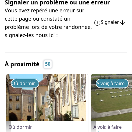
Signaler un problème ou une erreur
Vous avez repéré une erreur sur
cette page ou constaté un
Signaler
problème lors de votre randonnée,
signalez-les nous ici :
À proximité
50
Où dormir
A voir, à faire
Où dormir
A voir, à faire
19, rue Ville-Close - © Gites de France Orne
Aéroclub de Mortagne 