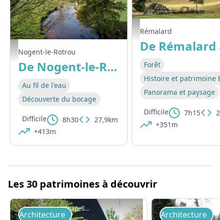
Sur les hauteurs de Bretoncelle
Rémalard
La Corbionne près de Riveray
Nogent-le-Rotrou
De Nogent-le-Rotrou à Rémalard (TCP)
Forêt
Histoire et patrimoine 
Au fil de l'eau
Panorama et paysage
Découverte du bocage
Difficile
7h15
2
Difficile
8h30
27,9km
+351m
+413m
Les 30 patrimoines à découvrir
Chapelle de Rivray
Architecture
Architecture