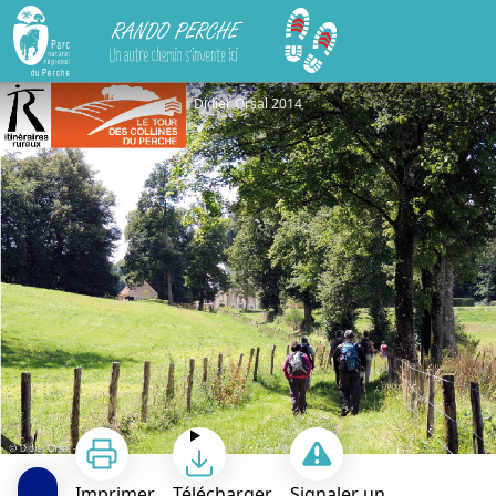
Rando Perche
Le Tour des Collines du Perche (TCP)
Didier Orsal 2014
Imprimer
Télécharger
Signaler un