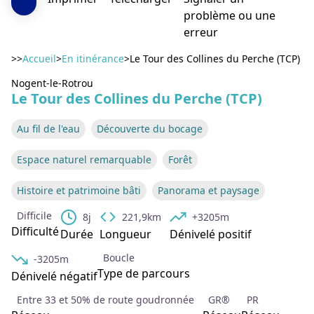
problème ou une
erreur
>>
Accueil
>
En itinérance
>
Le Tour des Collines du Perche (TCP)
Nogent-le-Rotrou
Le Tour des Collines du Perche (TCP)
Voir l'image en plein écran
Au fil de l'eau
Découverte du bocage
Espace naturel remarquable
Forêt
Histoire et patrimoine bâti
Panorama et paysage
Difficile
8j
221,9km
+3205m
Difficulté
Durée
Longueur
Dénivelé positif
Boucle
-3205m
Type de parcours
Dénivelé négatif
Entre 33 et 50% de route goudronnée
GR®
PR