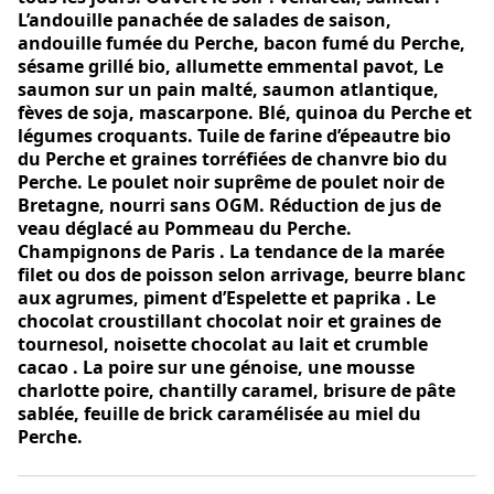
L’andouille panachée de salades de saison,
andouille fumée du Perche, bacon fumé du Perche,
sésame grillé bio, allumette emmental pavot, Le
saumon sur un pain malté, saumon atlantique,
fèves de soja, mascarpone. Blé, quinoa du Perche et
légumes croquants. Tuile de farine d’épeautre bio
du Perche et graines torréfiées de chanvre bio du
Perche. Le poulet noir suprême de poulet noir de
Bretagne, nourri sans OGM. Réduction de jus de
veau déglacé au Pommeau du Perche.
Champignons de Paris . La tendance de la marée
filet ou dos de poisson selon arrivage, beurre blanc
aux agrumes, piment d’Espelette et paprika . Le
chocolat croustillant chocolat noir et graines de
tournesol, noisette chocolat au lait et crumble
cacao . La poire sur une génoise, une mousse
charlotte poire, chantilly caramel, brisure de pâte
sablée, feuille de brick caramélisée au miel du
Perche.