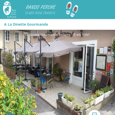
Rando Perche
A La Dinette Gourmande
La-dinette-Gourmande-Belleme - © MR FONT