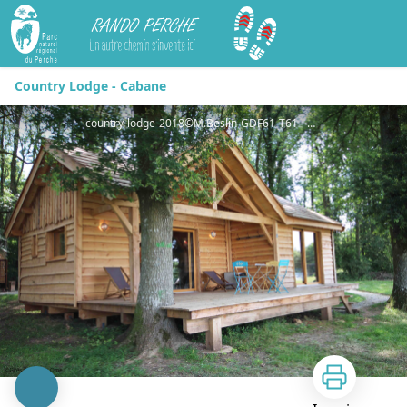
Rando Perche
Country Lodge - Cabane
country-lodge-2018©M.Beslin-GDF61-T61 - Country Lodge©GDF61