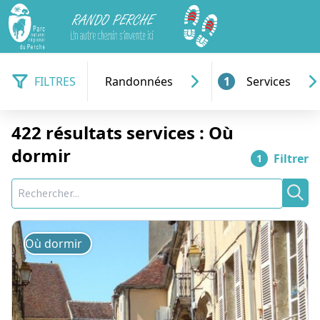
Rando Perche
FILTRES
Randonnées
1
Services
422 résultats services : Où
dormir
Filtrer
1
Recherche
Rec
Où dormir