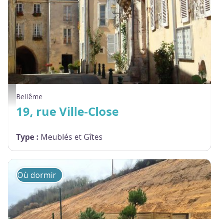
19, rue Ville-Close - © Gites de France Orne
Bellême
19, rue Ville-Close
Type
:
Meublés et Gîtes
Où dormir