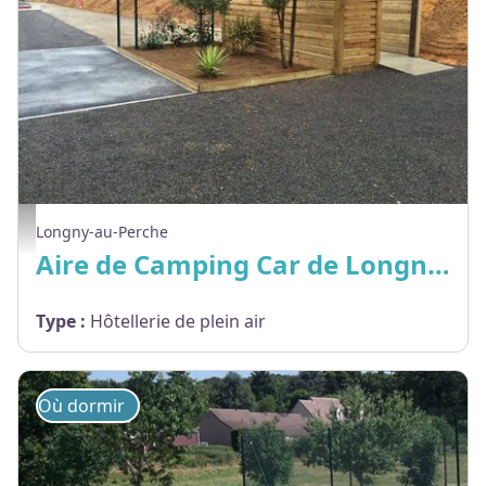
aire-c-car-longny-au-perche - © Monaco Parc
Longny-au-Perche
Aire de Camping Car de Longny au Perche
Type
:
Hôtellerie de plein air
Où dormir