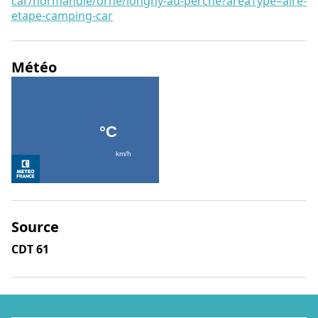
car/normandie/orne/longny-au-perche?areaType=aire-
etape-camping-car
Météo
Source
CDT 61