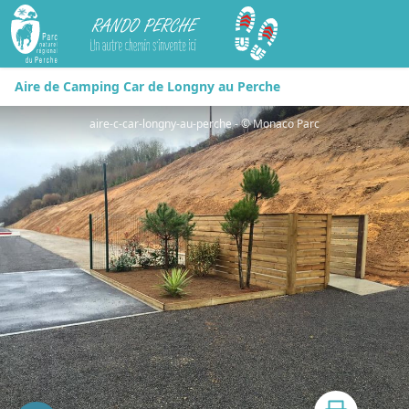
Rando Perche
Aire de Camping Car de Longny au Perche
aire-c-car-longny-au-perche - © Monaco Parc