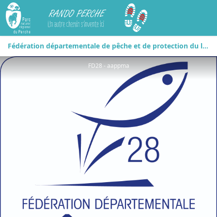
Rando Perche
Fédération départementale de pêche et de protection du lieu aquatique d'Eure-et-Loir
FD28 - aappma