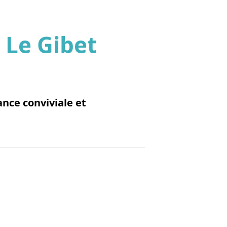
 Le Gibet
'image en plein écran
nce conviviale et