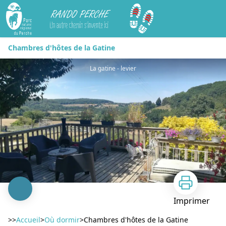
Rando Perche
Chambres d'hôtes de la Gatine
La gatine - levier
Imprimer
>>
Accueil
>
Où dormir
>
Chambres d'hôtes de la Gatine