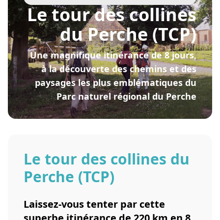
Le tour des collines
du Perche (TCP)
Une magnifique itinérance de 8 jours,
à la découverte des chemins et des
paysages les plus emblématiques du
Parc naturel régional du Perche
Le tour des collines du
Perche (TCP)
Laissez-vous tenter par cette
superbe itinérance de 220 km en 8