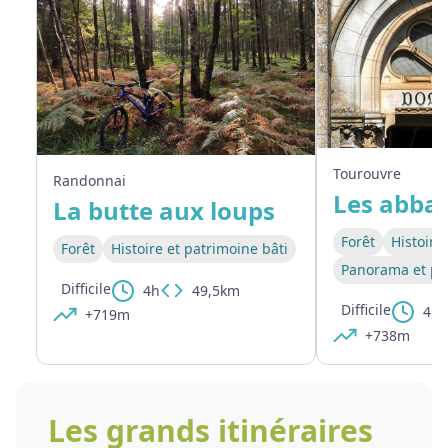
Tourouvre
Randonnai
La butte aux loups
Forêt
Histoire
Forêt
Histoire et patrimoine bâti
Panorama et pa
Difficile
4h
49,5km
Difficile
4h1
+719m
+738m
Les grands itinéraires