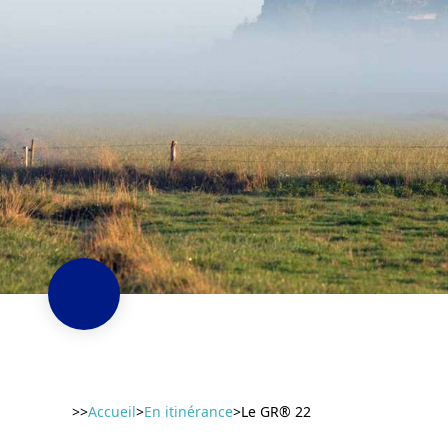
>>
Accueil
>
En itinérance
>
Le GR® 22