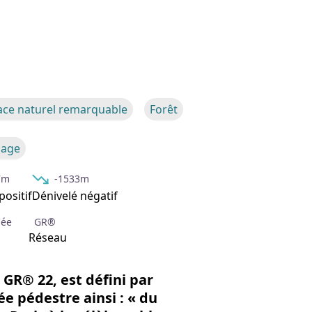
'image en plein écran
ace naturel remarquable
Forêt
sage
7m
-1533m
positif
Dénivelé négatif
née
GR®
Réseau
e
GR® 22
, est défini par
e pédestre ainsi : « du