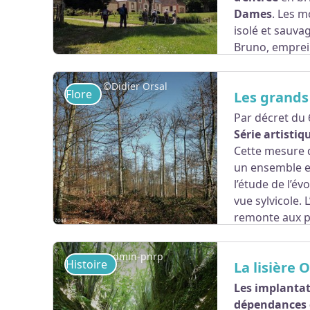
Dames
. Les m
isolé et sauvag
Bruno, emprein
lieu était dénommé la « Vallée du Diable » ; ils 
©Didier Orsal
Flore
Les grands
Par décret du 
Série artisti
Voir l'image en plein écran
Cette mesure d
un ensemble e
l’étude de l’év
vue sylvicole.
remonte aux p
Louis XIV.
admin-pnrp
Histoire
La lisière 
Les implantat
dépendances 
Voir l'image en plein écran