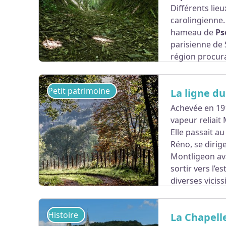
Différents lie
carolingienne. 
hameau de
Ps
parisienne de 
région procura
ses revenus.
Petit patrimoine
La ligne d
Achevée en 19
vapeur reliait
Voir l'image en plein écran
Elle passait a
Réno, se dirige
Montligeon ava
sortir vers l’e
diverses viciss
Le randonneur pourra voir les restes de la ga
quelques ouvrages d’art (
Ponts à tablier mét
Histoire
La Chapell
l’orée de la forêt. (voir Cahier Percheron N° 19