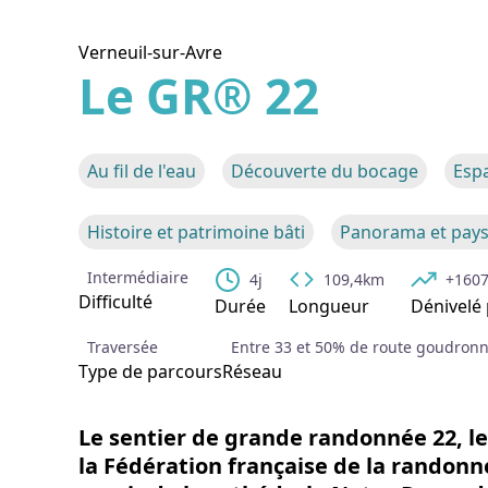
Verneuil-sur-Avre
Le GR® 22
Voir l
Au fil de l'eau
Découverte du bocage
Esp
Histoire et patrimoine bâti
Panorama et pay
Intermédiaire
4j
109,4km
+160
Difficulté
Durée
Longueur
Dénivelé 
Traversée
Entre 33 et 50% de route goudron
Type de parcours
Réseau
Le
sentier de grande randonnée 22
, l
la Fédération française de la randonné