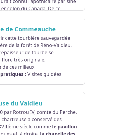
 aurait connu l'apothicaire parisine
1er colon du Canada. De ce
le Canada.
ce
, explorant la contrée, chassant
ère de Commeauche
 il se marie et repart seul au
e
chirurgien de la marine
pour le
ir cette tourbière sauvegardée
on de peupler, défricher et
ière de la forêt de Réno-Valdieu.
'épaisseur de tourbe se
é en 1632 avec le roi d'Angleterre,
flore très originale,
da, Giffard organisera les
e de ces milieux.
seigneur de Beauport en 1634 il
pratiques :
Visites guidées
 s'installe sur son domaine.
bitants.
 l’Orne. Tél. 02 33 26 26 62 ou
die. Tél. 02 31 53 01 05
use du Valdieu
0 par Rotrou IV, comte du Perche,
e chartreuse a conservé des
XVIIIème siècle comme
le pavillon
ques et, à droite,
la chapelle des