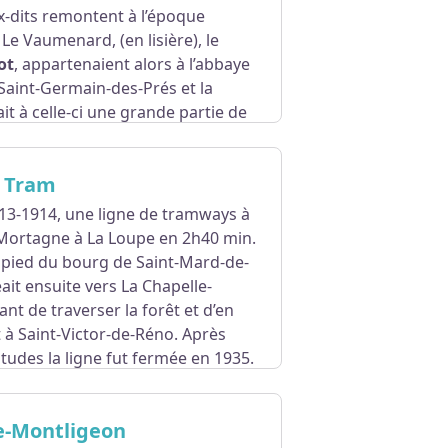
ux-dits remontent à l’époque
Le Vaumenard, (en lisière), le
ot
, appartenaient alors à l’abbaye
Saint-Germain-des-Prés et la
it à celle-ci une grande partie de
u Tram
13-1914, une ligne de tramways à
 Mortagne à La Loupe en 2h40 min.
u pied du bourg de Saint-Mard-de-
ait ensuite vers La Chapelle-
nt de traverser la forêt et d’en
st à Saint-Victor-de-Réno. Après
itudes la ligne fut fermée en 1935.
re de La Chapelle-Montligeon et
allique
) près du plan d’eau ou à
e-Montligeon
2).