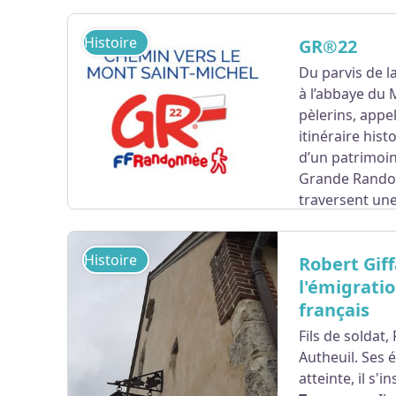
Histoire
GR®22
Du parvis de l
à l’abbaye du
pèlerins, appel
itinéraire hist
d’un patrimoin
Grande Randon
traversent une
qui alterne entre forêts, vallées et bocage.
Pour plus d’informations, rendez-vous sur le 
Histoire
Robert Gif
l'émigrati
français
Voir l'image en plein écran
Fils de soldat,
Autheuil. Ses é
atteinte, il s'