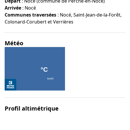
Départ
:
Nocé (commune de Perche-en-Nocé)
Arrivée
:
Nocé
Communes traversées
:
Nocé, Saint-Jean-de-la-Forêt,
Colonard-Corubert et Verrières
Météo
Profil altimétrique