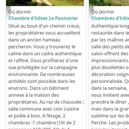
Où dormir
Où dormir
Le Pautonier - ST AUBIN DES GROIS
La Bidannerie - © Gite
Chambre d'hôtes Le Pautonier
Chambres d'hôte
Situé au bout d'un chemin creux,
Authentique lon
les propriétaires vous accueillent
restaurée dans les
dans un ancien hameau
par les maîtres a
percheron. Vous y trouverez le
salle des petits d
calme dans un cadre authentique
salon offrent de
et raffiné. Vous profiterez d'une
impressionnants
vue privilégiée sur la campagne
plus douillettes 
environnante. De nombreuses
décoration soign
activités sont possible dans les
personnalisée. Q
environs. Dans un bâtiment
dans la semaine, 
annexe à la maison des
vous invitent ave
propriétaires. Au rez de chaussée ;
prendre le dîner ,
salle commune avec coin cuisine
mais dans la gra
et poêle à bois. A l’étage, 2
sublime sur les d
chambres :1 chambre (1lit de 2
Perche. Les produ