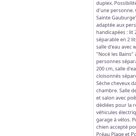
duplex. Possibilité
d'une personne.
Sainte Gauburge"
adaptée aux per
handicapées : lit
séparable en 2 li
salle d'eau avec
"Nocé les Bains" à 
personnes séparab
200 cm, salle d'e
cloisonnés sépar
Sèche cheveux d
chambre. Salle de
et salon avec poêl
dédiées pour la 
véhicules électriq
garage à vélos. 
chien accepté po
Préau Plage et Po