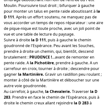
Moulin. Poursuivre tout droit ; bifurquer à gauche
pour monter un talus en pente raide aboutissant à
la
D 111
. Après un effort soutenu, ne manquez pas de
vous accorder un temps de repos réparateur : une aire
de pique-nique est toute proche, avec un joli point de
vue et une table de lecture du paysage.
Suivre à droite
la D 111
, puis à gauche le chemin
goudronné de l'Espérance. Peu avant les Souches,
prendre à droite un chemin, qui, bientôt, descend
brutalement :
PRUDENCE !
...avant de remonter en
pente raide. A
la Pichotière
, prendre à gauche. A un
carrefour en croix, tourner à droite ; descendre pour
gagner
la Martinière.
Gravir un raidillon peu roulant ;
monter à côté de la Martinière et déboucher sur une
autre voie goudronnée.
Au carrefoir, à gauche,
la Chevalerie.
Traverser
la D
283
. Prendre en face le chemin de l'Espérance, puis à
droite le chemin creux allant rejoindre
la D 283
à