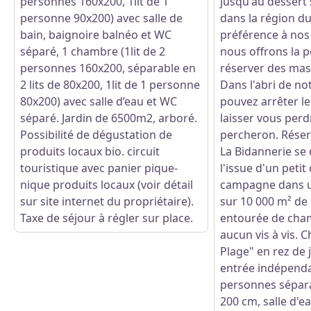
personnes 160x200, 1lit de 1
jusqu'au dessert
personne 90x200) avec salle de
dans la région du
bain, baignoire balnéo et WC
préférence à nos 
séparé, 1 chambre (1lit de 2
nous offrons la p
personnes 160x200, séparable en
réserver des mas
2 lits de 80x200, 1lit de 1 personne
Dans l'abri de no
80x200) avec salle d’eau et WC
pouvez arrêter l
séparé. Jardin de 6500m2, arboré.
laisser vous perd
Possibilité de dégustation de
percheron. Réser
produits locaux bio. circuit
La Bidannerie se
touristique avec panier pique-
l'issue d'un peti
nique produits locaux (voir détail
campagne dans u
sur site internet du propriétaire).
sur 10 000 m² de 
Taxe de séjour à régler sur place.
entourée de cha
aucun vis à vis.
Plage" en rez de 
entrée indépendan
personnes séparab
200 cm, salle d'e