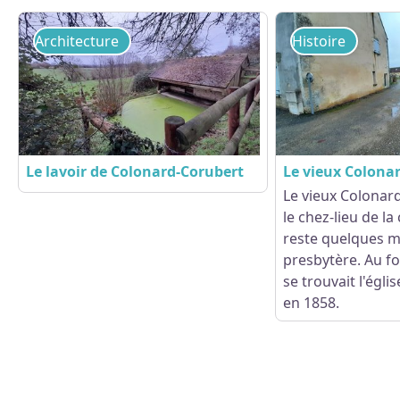
Architecture
Histoire
Le lavoir de Colonard-Corubert
Le vieux Colona
Le vieux Colonar
le chez-lieu de l
Voir l'image en plein écran
reste quelques ma
presbytère. Au f
se trouvait l'égli
en 1858.