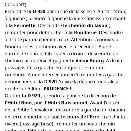
Corubert).
Rejoindre
la D 920
par la rue de la scierie. Au carrefour,
à gauche ; prendre à gauche la voie sans issue menant
à
la Fermette.
Descendre
le chemin du lavoir
;
remonter pour déboucher à
la Rouillerie
. Descendre
à droite par un chemin creux. Attention : à nouveau,
l'itinéraire est commun avec le précédent. A une
entrée de champ, bifurquer à droite ; descendre un
chemin caillouteux et gagner
le Vieux Bourg
. A droite,
puis aussitôt à gauche en longeant le mur du
cimetière. A une intersection en Y, remonter à gauche ;
déboucher sur
la D 920
. Suivre la départementale à
droite sur 300m :
PRUDENCE !
Quitter
la D 920
; prendre à gauche la direction de
l'Hôtel Bion
, puis
l'Hôtel Buissonnet
. Avant l'entrée
de la Petite Chevalerie, descendre à gauche un chemin
de terre enherbé qui suit
le cours de l'Erre
. Franchir la
rivière (passage busé) ; remonter un beau chemin
ombragé débouchant non loin de l'entrée du Petit