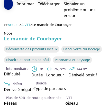
Imprimer
Télécharger
Signaler un
problème ou une
erreur
>>
Accueil
>
À VTT
>
Le manoir de Courboyer
Nocé
Le manoir de Courboyer
Voir l'image en plein écran
Découverte des produits locaux
Découverte du bocage
Histoire et patrimoine bâti
Panorama et paysage
Intermédiaire
3h
26,7km
+447m
Difficulté
Durée
Longueur
Dénivelé positif
Boucle
-449m
Type de parcours
Dénivelé négatif
Plus de 50% de route goudronnée
VTT
Réseau
Réseau