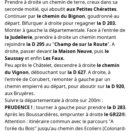
Prendre à droite un chemin de terre, creux dans sa
seconde moitié, qui aboutit
aux Petites Chérattes
.
Continuer par
le chemin du Bignon
, goudronné au
départ. Bifurquer à droite pour regagner
la D 203.
Monter à gauche la départementale. Face à l'entrée de
la Judellerie
, prendre à droite un chemin montant
rejoindre
la D 295
au "
Champ de sur la Route
". A
droite, passer devant
la Maison Neuve
, puis
le
Saussay
et enfin
Les Faux.
Peu après le Châtelet, descendre à droite
le chemin
du Vignon
, débouchant sur
la D 627
. A droite, à
l'entrée de Corubert, remonter à gauche par un
chemin empierré au départ, pour aboutir sur
la D 920
,
aux Bruyères.
Suivre la départementale à droite sur 200m :
PRUDENCE !
; tourner à gauche pour prendre
la D 283
.
Après les Boussardières, emprunter à droite
le GR22®
.
Attention : itinéraire commun avec le parcours "A
l'orée du Bois" jusqu'au chemin des Ecoliers (Colonard-