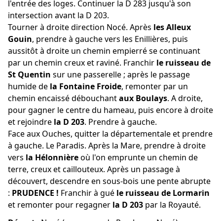
l'entrée des loges. Continuer la D 283 jusqu'à son
intersection avant la D 203.
Tourner à droite direction Nocé. Après
les Alleux
Gouin
, prendre à gauche vers les Enillières, puis
aussitôt à droite un chemin empierré se continuant
par un chemin creux et raviné. Franchir
le ruisseau de
St Quentin
sur une passerelle ; après le passage
humide de
la Fontaine Froide
, remonter par un
chemin encaissé débouchant
aux Boulays
. A droite,
pour gagner le centre du hameau, puis encore à droite
et rejoindre
la D 203
. Prendre à gauche.
Face aux Ouches, quitter la départementale et prendre
à gauche. Le Paradis. Après la Mare, prendre à droite
vers
la Hélonnière
où l'on emprunte un chemin de
terre, creux et caillouteux. Après un passage à
découvert, descendre en sous-bois une pente abrupte
:
PRUDENCE !
Franchir à gué
le ruisseau de Lormarin
et remonter pour regagner
la D 203
par la Royauté.