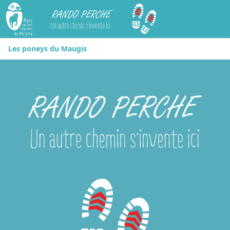
Rando Perche
Les poneys du Maugis