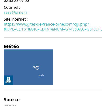
02 33 28 07 00
Courriel
:
resa@orne.fr
Site internet
:
https://www.gites-de-france-orne.com/cgi.php?
&OPE=CDT61&ORI=CDT61&NUM=G748&ACC=G&FICHE=O
Météo
Source