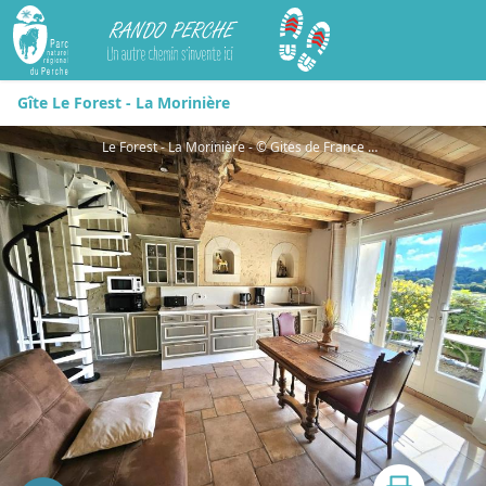
Rando Perche
Gîte Le Forest - La Morinière
Le Forest - La Morinière - © Gites de France Orne