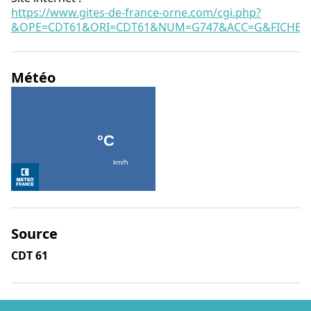
https://www.gites-de-france-orne.com/cgi.php?
&OPE=CDT61&ORI=CDT61&NUM=G747&ACC=G&FICHE=O
Météo
Source
CDT 61