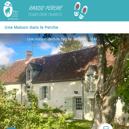
Rando Perche
Une Maison dans le Perche
Une-maison-dans-le-Perche-Verrieres - ©MME NANCY