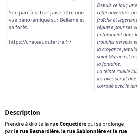
Depuis ce jour, une 
Son parc à la française offre une
cette ouverture, u
vue panoramique sur Bellême et
fraîche et légèrem
sa forêt.
réputée pour ses v
notamment dans le
https://chateaudutertre.fr/
troubles nerveux et
la croyance popula
saint Martin est to
la fontaine.
La teinte rouille la
les rives serait due
corrodé avec le te
Description
Prendre à droite
la rue Coquetière
qui se prolonge
par
la rue Besnardière
,
la rue Sablonnière
et
la rue