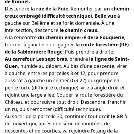
de Ronnel.
Descendre
la rue de la Fuie
. Remonter par
un chemin
creux ombragé (difficulté technique).
Belle vue
à
gauche sur Bellême et sa forêt domaniale. À une
intersection, descendre
le chemin creux.
À la rencontre
du chemin empierré de la Fouquerie
,
tourner à gauche pour gagner
la route forestière (RF)
de la Sablonnière Rouge
. Puis prendre à droite.
Au carrefour Les sept bras
, prendre
la ligne de Saint-
Ouen
, humide au départ. Au bas d’une descente, virer
à gauche, entre les parcelles 8 et 12, pour prendre
aussitôt à gauche un sentier (GR 22) qui grimpe en
pente forte (difficulté technique), vire à angle droit et
rejoint une large allée. Couper la route forestière du
Château et poursuivre tout droit. Descendre, franchir
un ru, puis remonter (difficulté technique).
Au sortir de la parcelle 30, continuer tout droit
le GR
à
découvert qui, après une série de montées, de
descentes et de courbes, va rejoindre l’étang de la