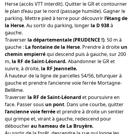
Herse (accès VTT interdit). Quitter le GR et contourner
le plan d’eau par le nord (passage humide). Gagner le
parking. Mettre pied à terre pour découvrir
l’étang de
la Herse
. Au sortir du parking, longer
la D 938
à
gauche.
Traverser
la départementale (PRUDENCE !)
. 50 m à
gauche :
La fontaine de la Herse
. Prendre à droite
un
chemin empierré
qui descend puis à gauche, sur 200
m,
la RF de Saint-Léonard.
Abandonner le GR et
suivre, à droite,
la RF Jeannelle.
À hauteur de la ligne de parcelles 54/56, bifurquer à
gauche et prendre l’ancienne voie ferrée Mortagne-
Bellême.
Traverser
la RF de Saint-Léonard
et poursuivre en
face. Passer sous
un pont
. Dans une courbe, quitter
l’ancienne voie ferrée
et prendre à droite un sentier
qui grimpe et, virant à gauche, redescend pour
déboucher
au hameau de La Bruyère.
Au sortir de la forêt, descendre la rue qui longe les