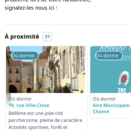
signalez-les nous ici :
À proximité
31
Où dormir
Où dormir
Où dormir
Où dormir
19, rue Ville-Close - © Gites de France Orne
19, rue Ville-Close
Aire Municipale 
Chaine
Bellême est une jolie cité
percheronne, pleine de caractère.
Activités sportives, forêt et