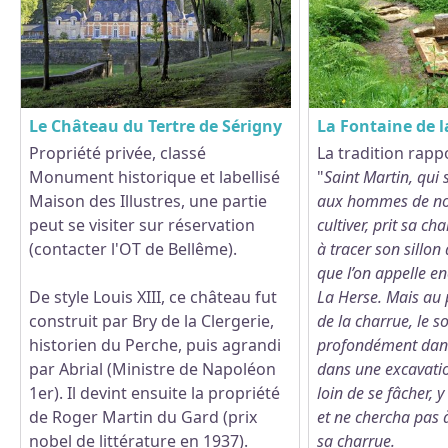
Le Château du Tertre de Sérigny
La Fontaine de l
Propriété privée, classé
La tradition rappo
Monument historique et labellisé
"
Saint Martin, qui s
Voir l'image en plein écran
Maison des Illustres, une partie
aux hommes de nou
peut se visiter sur réservation
cultiver, prit sa 
(contacter l'OT de Bellême).
à tracer son sillon
que l’on appelle e
De style Louis XIII, ce château fut
La Herse. Mais au
construit par Bry de la Clergerie,
de la charrue, le s
historien du Perche, puis agrandi
profondément dans 
par Abrial (Ministre de Napoléon
dans une excavatio
1er). Il devint ensuite la propriété
loin de se fâcher, y
de Roger Martin du Gard (prix
et ne chercha pas à
nobel de littérature en 1937).
sa charrue.