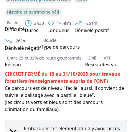
Histoire et patrimoine bâti
Facile
2h30
14,4km
+261m
Voir l'image en plein écran
Difficulté
Durée
Longueur
Dénivelé positif
Boucle
-263m
Type de parcours
Dénivelé négatif
Entre 25 et 33% de route goudronnée
GR®
VTT
Réseau
Réseau
Réseau
CIRCUIT FERMÉ du 15 au 31/10/2025 pour travaux
forestiers (renseignements auprès de l'ONF)
Ce parcours est de niveau "facile" aussi, il convient de
suivre le balisage avec la pastille "bleue".
(les circuits verts et bleus sont des parcours
d'initiation ou familiaux).
Embarquer cet élément afin d'y avoir accès