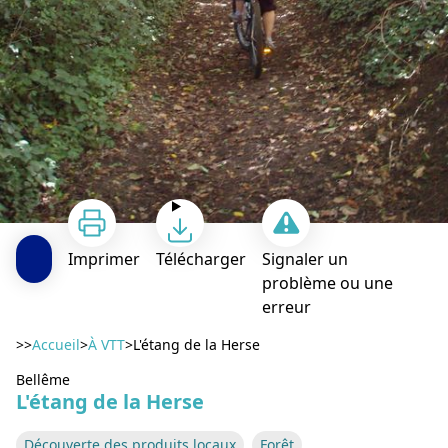
Imprimer
Télécharger
Signaler un
problème ou une
erreur
>>
Accueil
>
À VTT
>
L'étang de la Herse
Bellême
L'étang de la Herse
Découverte des produits locaux
Forêt