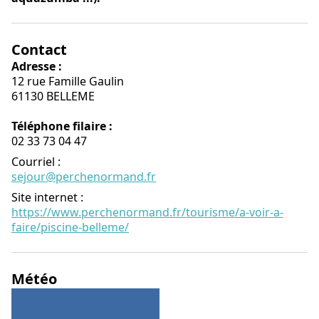
Contact
Adresse :
12 rue Famille Gaulin
61130 BELLEME
Téléphone filaire :
02 33 73 04 47
Courriel
:
sejour@perchenormand.fr
Site internet
:
https://www.perchenormand.fr/tourisme/a-voir-a-
faire/piscine-belleme/
Météo