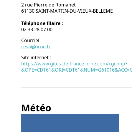
2 rue Pierre de Romanet
61130 SAINT-MARTIN-DU-VIEUX-BELLEME
Téléphone filaire :
02 33 28 07 00
Courriel
:
resa@orne.fr
Site internet
:
https://www.gites-de-france-orne.com/cgi.php?
&OPE=CDT61&ORI=CDT61&NUM=G61016&ACC=G&
Météo