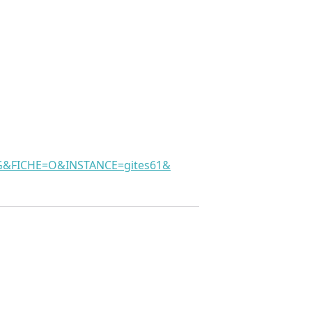
FICHE=O&INSTANCE=gites61&