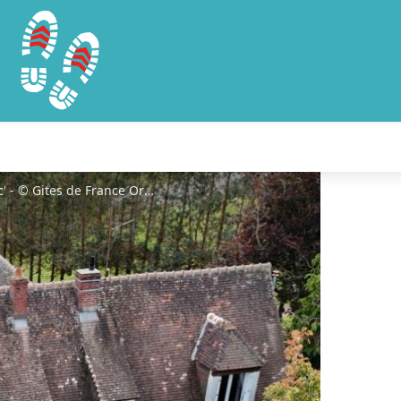
Gîtes de France Ô Refuge de Théo et Vic' - © Gites de France Orne