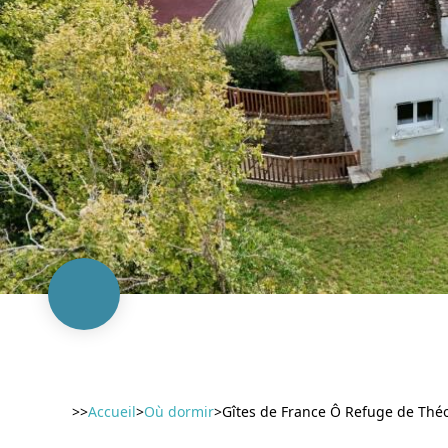
>>
Accueil
>
Où dormir
>
Gîtes de France Ô Refuge de Théo 