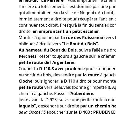
le lieu-dit "La Perrière"
. Puis emprunter le chemi
l'arrière du lotissement. Il est dominé par une pa
qui alimentait en eau la ville de Nogent). Au bout
immédiatement à droite pour récupérer l'ancien c
continuer tout droit. Presqu'à la fin du sentier, c
droite,
en empruntant un petit escalier.
Monter à gauche par
la rue des Ruisseaux
(vers 
obliquer à droite vers
"Le Bout du Bois".
Au hameau du Bout du Bois,
suivre l'allée de d
Perchets
. Rester toujours à gauche sur le chemin
petite route de l'Argenterie.
Couper
la D 110.8 avec prudence
pour s'engager
Au sortir du bois, descendre par
la route
à gauch
Cloche
, puis ignorer la D 110 à droite pour monte
petite route
vers Beauvais (bonne grimpette !). 
chemin à gauche. Passer
l'Auberdière.
Juste avant la D 923, suivre une petite route à 
laquais"
, descendre sur droite par
un chemin h
de la Cloche ! D
éboucher sur
la D 103 : PRUDENCE 