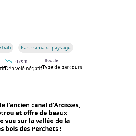
'image en plein écran
 bâti
Panorama et paysage
Boucle
-176m
Type de parcours
tif
Dénivelé négatif
 l'ancien canal d'Arcisses,
otrou et offre de beaux
 vue sur la vallée de la
es bois des Perchets !