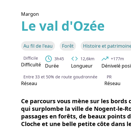
Margon
Le val d'Ozée
Voir l
Au fil de l'eau
Forêt
Histoire et patrimoine
Difficile
3h45
12,6km
+177m
Difficulté
Durée
Longueur
Dénivelé posi
Entre 33 et 50% de route goudronnée
PR
Réseau
Réseau
Ce parcours vous mène sur les bords de
qui surplombe la ville de Nogent-le-R
passages en forêts, de beaux points de
Cloche et une belle petite côte dans l