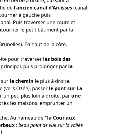
n en herbe à droite, passant à
rtie de
l'ancien canal d'Arcisses
(canal
, tourner à gauche puis
anal. Puis traverser une route et
ontourner le petit bâtiment par la
Brunelles). En haut de la côte,
roite pour traverser
les bois des
 principal, puis prolonger par
la
 sur
le chemin
le plus à droite.
e (vers Ozée), passer
le pont sur La
r un peu plus loin à droite, par
une
Après les maisons, emprunter un
gauche. Au hameau de
"la Cour aux
erbeux
:
beau point de vue sur la vallée
!