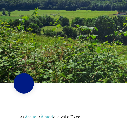
>>
Accueil
>
À pied
>
Le val d'Ozée