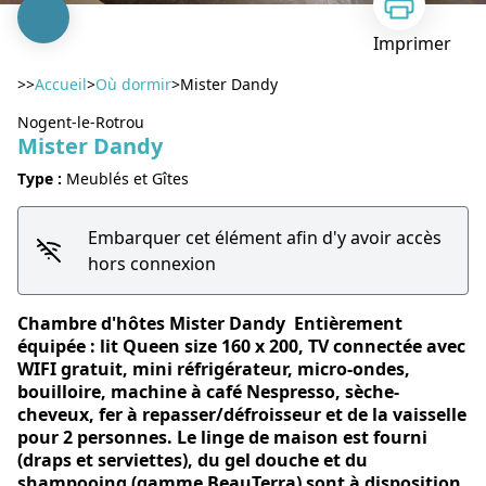
Imprimer
>>
Accueil
>
Où dormir
>
Mister Dandy
Nogent-le-Rotrou
Mister Dandy
Type :
Meublés et Gîtes
Voir l'image en plein écran
Embarquer cet élément afin d'y avoir accès
hors connexion
Chambre d'hôtes Mister Dandy Entièrement
équipée : lit Queen size 160 x 200, TV connectée avec
WIFI gratuit, mini réfrigérateur, micro-ondes,
bouilloire, machine à café Nespresso, sèche-
cheveux, fer à repasser/défroisseur et de la vaisselle
pour 2 personnes. Le linge de maison est fourni
(draps et serviettes), du gel douche et du
shampooing (gamme BeauTerra) sont à disposition.