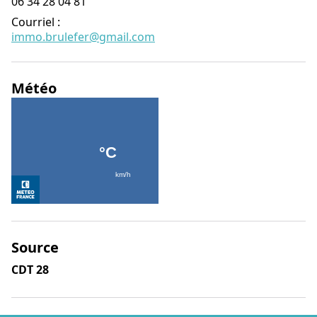
06 34 28 04 81
Courriel
:
immo.brulefer@gmail.com
Météo
Source
CDT 28