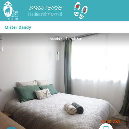
Rando Perche
Mister Dandy
Chambre - ©Brulefer