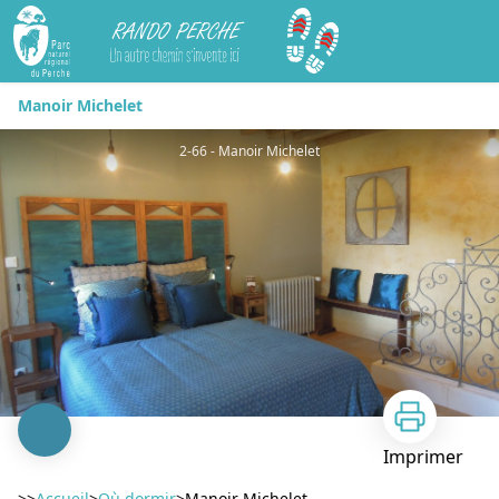
Rando Perche
Manoir Michelet
2-66 - Manoir Michelet
Imprimer
>>
Accueil
>
Où dormir
>
Manoir Michelet