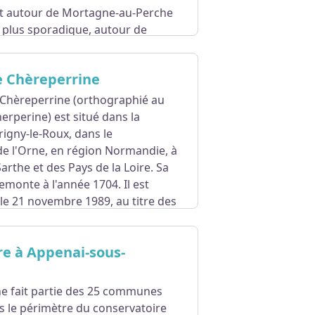
t autour de Mortagne-au-Perche
 plus sporadique, autour de
e développe couramment là où les
 Chèreperrine
 Chèreperrine (orthographié au
herperine) est situé dans la
gny-le-Roux, dans le
e l'Orne, en région Normandie, à
 Sarthe et des Pays de la Loire. Sa
emonte à l'année 1704. Il est
s le 21 novembre 1989, au titre des
un incendie en 1924, il a été
e sous toiture. Il a conservé
re à Appenai-sous-
sèches, ses dépendances dont
t son parc de 30 hectares.
 fait partie des 25 communes
 depuis la D296, les extérieurs
s le périmètre du conservatoire