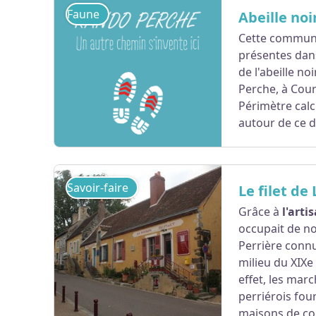
Faune
Abeille no
Cette commune
présentes dan
Voir l'image en plein écran
de l'abeille n
Perche, à Cour
Périmètre cal
autour de ce 
Savoir-faire
Le filet de
Grâce à
l'arti
occupait de n
Voir l'image en plein écran
Perrière conn
milieu du XIXe 
effet, les marc
perriérois fou
maisons de c