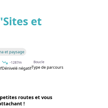
"Sites et
'image en plein écran
a et paysage
Boucle
-1287m
Type de parcours
if
Dénivelé négatif
 petites routes et vous
attachant !