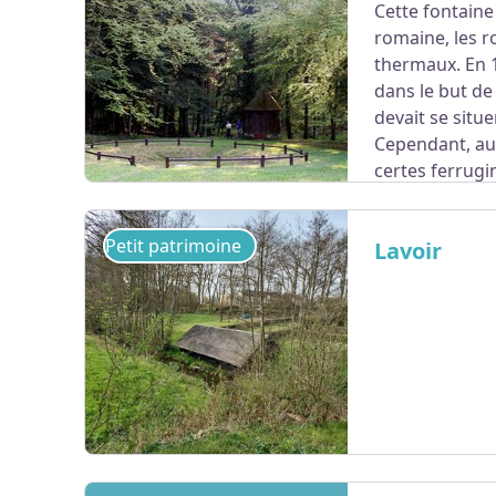
Cette fontaine
romaine, les r
thermaux. En 1
dans le but de
devait se situ
Cependant, au 
certes ferrugi
thermales restaient extrêmement limitées.
Petit patrimoine
Lavoir
Voir l'image en plein écran