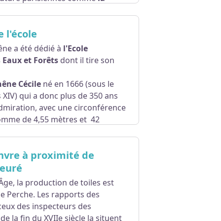
 l'école
êne a été dédié à
l'Ecole
 Eaux et Forêts
dont il tire son
hêne Cécile
né en 1666 (sous le
 XIV) qui a donc plus de 350 ans
’admiration, avec une circonférence
omme de 4,55 mètres et 42
22 mètres, volume total en bois
nvre à proximité de
ieuré
ge, la production de toiles est
le Perche. Les rapports des
ceux des inspecteurs des
 la fin du XVIIe siècle la situent