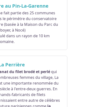
ire au Pin-La-Garenne
 fait partie des 25 communes
s le périmètre du conservatoire
oire (basée à la Maison du Parc du
boyer, à Nocé)
culé dans un rayon de 10 km
domaine.
 La Perrière
sanat du filet brodé et perlé
qui
ombreuses femmes du village, La
ut une importante renommée du
siècle à l'entre-deux guerres. En
hands-fabricants de filets
rnissaient entre autre de célèbres
outure parisiennes comme
la