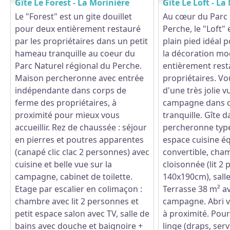
Gîte Le Forest - La Morinière
Gîte Le Loft - La
Le "Forest" est un gite douillet
Au cœur du Parc 
pour deux entièrement restauré
Perche, le "Loft" 
par les propriétaires dans un petit
plain pied idéal p
hameau tranquille au coeur du
la décoration mo
Parc Naturel régional du Perche.
entièrement rest
Maison percheronne avec entrée
propriétaires. Vo
indépendante dans corps de
d'une très jolie v
ferme des propriétaires, à
campagne dans c
proximité pour mieux vous
tranquille. Gîte 
accueillir. Rez de chaussée : séjour
percheronne type
en pierres et poutres apparentes
espace cuisine éq
(canapé clic clac 2 personnes) avec
convertible, cha
cuisine et belle vue sur la
cloisonnée (lit 2
campagne, cabinet de toilette.
140x190cm), salle
Etage par escalier en colimaçon :
Terrasse 38 m² av
chambre avec lit 2 personnes et
campagne. Abri vé
petit espace salon avec TV, salle de
à proximité. Pour
bains avec douche et baignoire +
linge (draps, serv