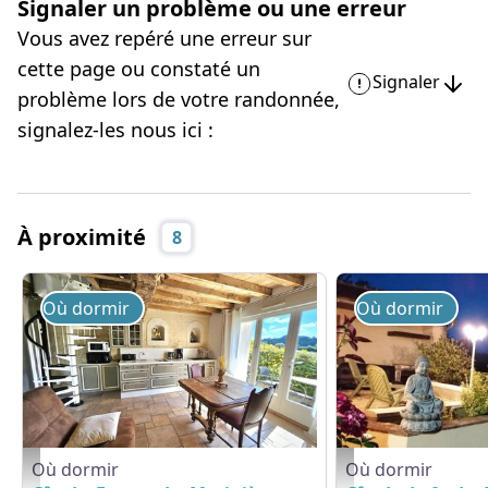
Signaler un problème ou une erreur
Vous avez repéré une erreur sur
cette page ou constaté un
Signaler
problème lors de votre randonnée,
signalez-les nous ici :
À proximité
8
Où dormir
Où dormir
Où dormir
Où dormir
Le Forest - La Morinière - © Gites de France Orne
Le Loft - La Morinière 