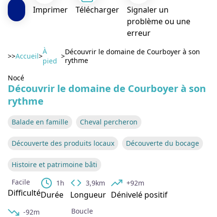
Imprimer
Télécharger
Signaler un
problème ou une
erreur
À
Découvrir le domaine de Courboyer à son
>>
Accueil
>
>
rythme
pied
Nocé
Voir l'image en plein écran
Découvrir le domaine de Courboyer à son
rythme
Balade en famille
Cheval percheron
Découverte des produits locaux
Découverte du bocage
Histoire et patrimoine bâti
Facile
1h
3,9km
+92m
Difficulté
Durée
Longueur
Dénivelé positif
Boucle
-92m