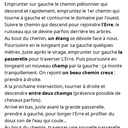
Emprunter sur gauche le chemin piétonnier qui
descend et rapidement, empruntez le 1er chemin qui
tourne à gauche et contourne le domaine par l'ouest.
Suivre le chemin qui descend pour rejoindre
l'Erre
, le
ruisseau qui se devine parfois derrière les arbres.
Au bout du chemin,
un étang
se dévoile face à nous.
Poursuivre en le longeant par sa gauche quelques
mètres. Juste après le virage, emprunter sur gauche
la
passerelle
pour traverser L'Erre. Puis poursuivre en
longeant un nouveau
champ
par la gauche : ça monte
tranquillement. On rejoint
un beau chemin creux
:
prendre à droite.
A la prochaine intersection, tourner à droite et
descendre
entre deux champs
(présence possible de
chevaux parfois).
Arrivé en bas, juste avant la grande passerelle,
prendre à gauche, pour longer l'Erre et profiter du
doux son de l'eau qui coule...
Au bout du chemin, traverser une nouvelle passerelle