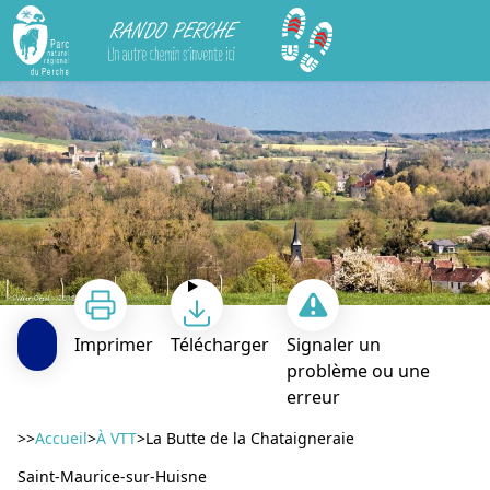
Rando Perche
La Butte de la Chataigneraie
Imprimer
Télécharger
Signaler un
problème ou une
erreur
Voir l'image en plein écran
>>
Accueil
>
À VTT
>
La Butte de la Chataigneraie
Saint-Maurice-sur-Huisne