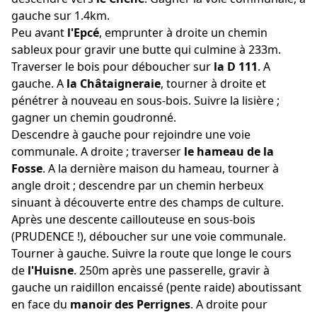
gauche sur 1.4km.
Peu avant
l'Epcé
, emprunter à droite un chemin
sableux pour gravir une butte qui culmine à 233m.
Traverser le bois pour déboucher sur
la D 111
. A
gauche. A
la Châtaigneraie
, tourner à droite et
pénétrer à nouveau en sous-bois. Suivre la lisière ;
gagner un chemin goudronné.
Descendre à gauche pour rejoindre une voie
communale. A droite ; traverser
le hameau de la
Fosse
. A la dernière maison du hameau, tourner à
angle droit ; descendre par un chemin herbeux
sinuant à découverte entre des champs de culture.
Après une descente caillouteuse en sous-bois
(PRUDENCE !), déboucher sur une voie communale.
Tourner à gauche. Suivre la route que longe le cours
de
l'Huisne
. 250m après une passerelle, gravir à
gauche un raidillon encaissé (pente raide) aboutissant
en face du
manoir des Perrignes
. A droite pour