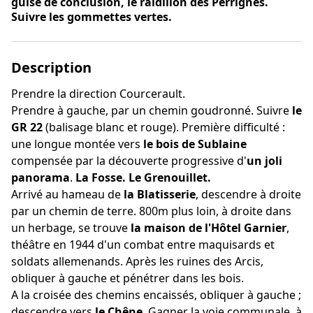
guise de conclusion, le raidillon des Perrignes.
Suivre les gommettes vertes.
Description
Prendre la direction Courcerault.
Prendre à gauche, par un chemin goudronné. Suivre
le
GR 22
(balisage blanc et rouge). Première difficulté :
une longue montée vers
le bois de Sublaine
compensée par la découverte progressive d'
un joli
panorama
.
La Fosse. Le Grenouillet.
Arrivé au hameau de
la Blatisserie
, descendre à droite
par un chemin de terre. 800m plus loin, à droite dans
un herbage, se trouve
la maison de l'Hôtel Garnier
,
théâtre en 1944 d'un combat entre maquisards et
soldats allemenands. Après les ruines des Arcis,
obliquer à gauche et pénétrer dans les bois.
A la croisée des chemins encaissés, obliquer à gauche ;
descendre vers
le Chêne
. Gagner la voie communale, à