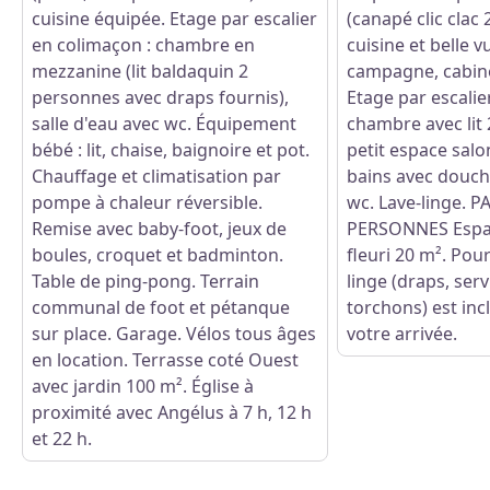
cuisine équipée. Etage par escalier
(canapé clic clac
en colimaçon : chambre en
cuisine et belle v
mezzanine (lit baldaquin 2
campagne, cabinet
personnes avec draps fournis),
Etage par escalie
salle d'eau avec wc. Équipement
chambre avec lit
bébé : lit, chaise, baignoire et pot.
petit espace salon
Chauffage et climatisation par
bains avec douch
pompe à chaleur réversible.
wc. Lave-linge. P
Remise avec baby-foot, jeux de
PERSONNES Espac
boules, croquet et badminton.
fleuri 20 m². Pour
Table de ping-pong. Terrain
linge (draps, serv
communal de foot et pétanque
torchons) est inclu
sur place. Garage. Vélos tous âges
votre arrivée.
en location. Terrasse coté Ouest
avec jardin 100 m². Église à
proximité avec Angélus à 7 h, 12 h
et 22 h.