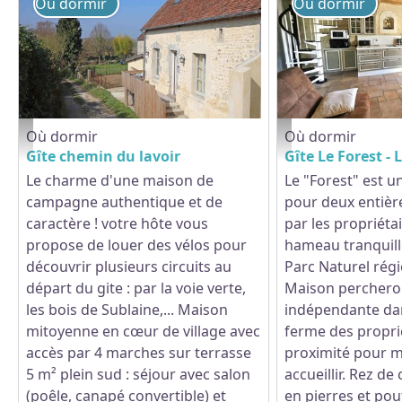
Où dormir
Où dormir
Où dormir
Où dormir
Gite-Chemin-du-Lavoir-Courcerault - ©Tourisme61
Le Forest - La Morinièr
Gîte chemin du lavoir
Gîte Le Forest - 
Le charme d'une maison de
Le "Forest" est un
campagne authentique et de
pour deux entièr
caractère ! votre hôte vous
par les propriéta
propose de louer des vélos pour
hameau tranquill
découvrir plusieurs circuits au
Parc Naturel rég
départ du gite : par la voie verte,
Maison perchero
les bois de Sublaine,... Maison
indépendante da
mitoyenne en cœur de village avec
ferme des proprié
accès par 4 marches sur terrasse
proximité pour m
5 m² plein sud : séjour avec salon
accueillir. Rez de
(poêle, canapé convertible) et
en pierres et po