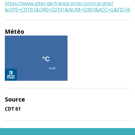
https://www.gites-de-france-orne.com/cgi.php?
&OPE=CDT61&ORI=CDT61&NUM=G997&ACC=G&FICHE=O
Météo
Source
CDT 61