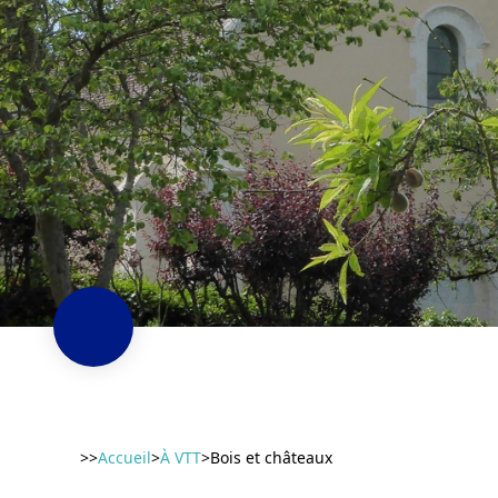
>>
Accueil
>
À VTT
>
Bois et châteaux