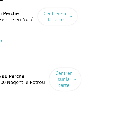
u Perche
Centrer sur
Perche-en-Nocé
la carte
fr
Centrer
e du Perche
sur la
400
Nogent-le-Rotrou
carte