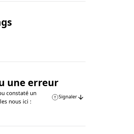
ngs
u une erreur
ou constaté un
Signaler
es nous ici :