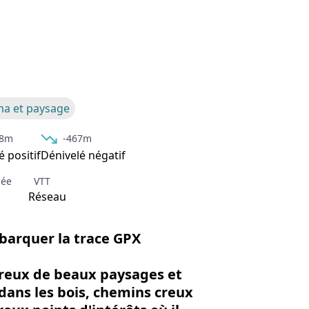
'image en plein écran
a et paysage
68m
-467m
é positif
Dénivelé négatif
née
VTT
Réseau
mbarquer la trace GPX
ureux de beaux paysages et
 dans les bois, chemins creux