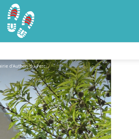
Chapelle Saint-Lubin-des-5-Fonts©Mairie d'Authon-du-Perche