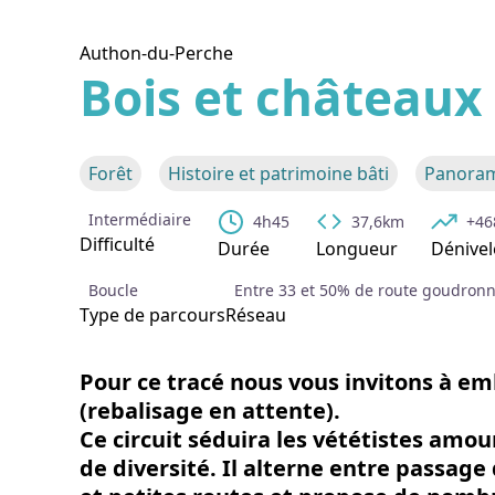
Authon-du-Perche
Bois et châteaux
Voir l
Forêt
Histoire et patrimoine bâti
Panoram
Intermédiaire
4h45
37,6km
+4
Difficulté
Durée
Longueur
Dénivel
Boucle
Entre 33 et 50% de route goudron
Type de parcours
Réseau
Pour ce tracé nous vous invitons à e
(rebalisage en attente).
Ce circuit séduira les vététistes amo
de diversité. Il alterne entre passage