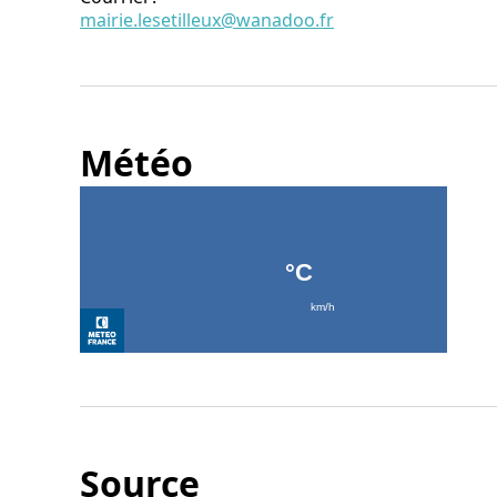
mairie.lesetilleux@wanadoo.fr
Météo
Source