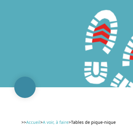
>>
Accueil
>
A voir, à faire
>
Tables de pique-nique