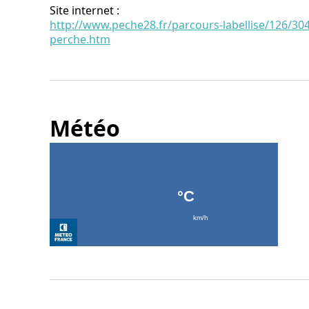
Site internet
:
http://www.peche28.fr/parcours-labellise/126/304
perche.htm
Météo