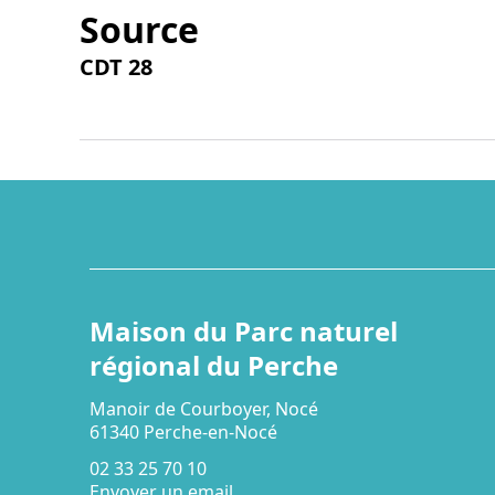
Source
CDT 28
Maison du Parc naturel
régional du Perche
Manoir de Courboyer, Nocé
61340 Perche-en-Nocé
02 33 25 70 10
Envoyer un email