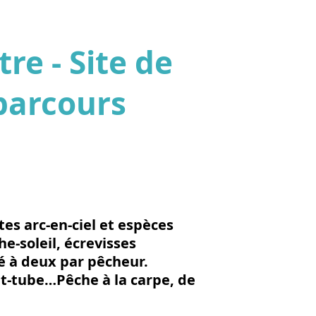
re - Site de
 parcours
'image en plein écran
ites arc-en-ciel et espèces
he-soleil, écrevisses
é à deux par pêcheur.
at-tube…Pêche à la carpe, de