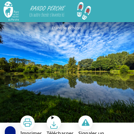
Rando Perche
La vallée de la Berthe à VTT
Etang de Vichères
Imprimer
Télécharger
Signaler un