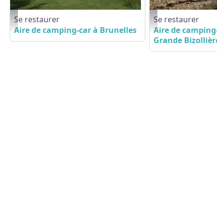
Se restaurer
Se restaurer
Aire de camping-cars - CDT 28
Vue d'ensemble - ©Cat
Aire de camping-car à Brunelles
Aire de camping-
Grande Bizollièr