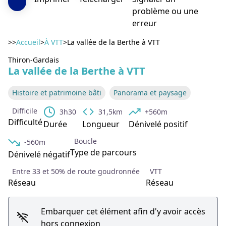
problème ou une
erreur
>>
Accueil
>
À VTT
>
La vallée de la Berthe à VTT
Thiron-Gardais
La vallée de la Berthe à VTT
Voir l'image en plein écran
Histoire et patrimoine bâti
Panorama et paysage
Difficile
3h30
31,5km
+560m
Difficulté
Durée
Longueur
Dénivelé positif
Boucle
-560m
Type de parcours
Dénivelé négatif
Entre 33 et 50% de route goudronnée
VTT
Réseau
Réseau
Embarquer cet élément afin d'y avoir accès
hors connexion