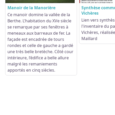
Manoir de la Manorière
Synthèse commu
Vichères
Ce manoir domine la vallée de la
Lien vers synth
Berthe. L’habitation du XVe siècle
l'inventaire du p
Voir l'image en plein écran
se remarque par ses fenêtres à
Vichères
, réalisé
meneaux aux barreaux de fer. La
Maillard
façade est encadrée de tours
rondes et celle de gauche a gardé
une très belle bretèche. Côté cour
intérieure, l’édifice a belle allure
malgré les remaniements
apportés en cinq siècles.