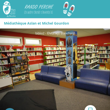
Rando Perche
Médiathèque Aslan et Michel Gourdon
biblio2 - ©MarieJo Blanchard