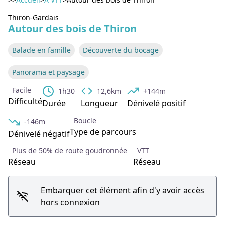
Voir l'image en plein écran
Thiron-Gardais
Autour des bois de Thiron
Balade en famille
Découverte du bocage
Panorama et paysage
Facile
1h30
12,6km
+144m
Difficulté
Durée
Longueur
Dénivelé positif
Boucle
-146m
Type de parcours
Dénivelé négatif
Plus de 50% de route goudronnée
VTT
Réseau
Réseau
Embarquer cet élément afin d'y avoir accès
hors connexion