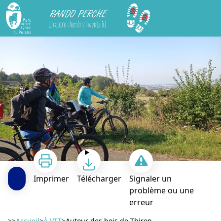
Rando Perche
Autour des bois de Thiron
Imprimer
Télécharger
Signaler un
problème ou une
erreur
>>
Accueil
>
À VTT
>
Autour des bois de Thiron