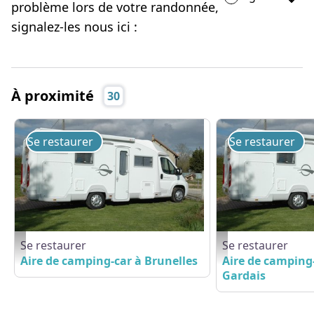
problème lors de votre randonnée,
signalez-les nous ici :
À proximité
30
Se restaurer
Se restaurer
Se restaurer
Se restaurer
Aire de camping-cars - CDT 28
Aire de camping-cars - 
Aire de camping-car à Brunelles
Aire de camping-
Gardais