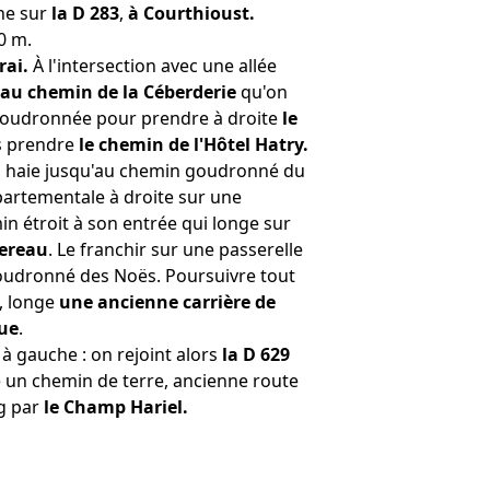
he sur
la D 283
,
à Courthioust.
0 m.
rai.
À l'intersection avec une allée
au chemin de la Céberderie
qu'on
e goudronnée pour prendre à droite
le
is prendre
le chemin de l'Hôtel Hatry.
la haie jusqu'au chemin goudronné du
épartementale à droite sur une
 étroit à son entrée qui longe sur
dereau
. Le franchir sur une passerelle
oudronné des Noës. Poursuivre tout
, longe
une ancienne carrière de
vue
.
t à gauche : on rejoint alors
la D 629
e un chemin de terre, ancienne route
rg par
le Champ Hariel.