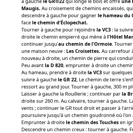
à gauche
le GR®22
qui longe le bois et offre
une 
Maugis.
Au croisement de chemins encaissés, quitt
descendre à gauche pour gagner
le hameau du 
face
le chemin d'Éclopechat.
Tourner à gauche pour rejoindre
la VC3
: la suiv
droite le chemin empierré qui mène à
l'Hôtel Ma
continuer jusqu'
au chemin de l'Ormoie
. Tourner
une maison neuve :
Les Croisettes.
Au carrefour à
nouveau à droite, un chemin de pierre qui condui
Peu avant
la D 820
, emprunter à droite un chem
Au hameau, prendre à droite
la VC3
sur quelques 
suivre à gauche
le GR 22
, Le chemin de terre s'e
ressort au grand jour. Tourner à gauche, 300 m plu
Laisser à gauche la Rouillerie ; continuer par
la B
droite sur 260 m. Au calvaire, tourner à gauche. L
vents ; continuer le GR tout droit et passer à l'arr
poursuivre jusqu'à un chemin goudronné où l'on
Emprunter à droite
le chemin des Touches
en ig
Descendre un chemin creux : tourner à gauche. F