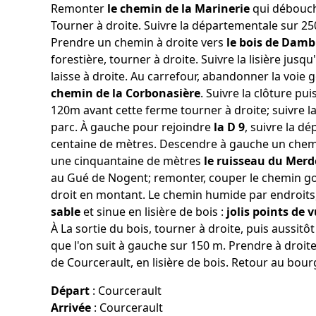
Remonter
le chemin de la Marinerie
qui débouc
Tourner à droite. Suivre la départementale sur 25
Prendre un chemin à droite vers
le bois de Damb
forestière, tourner à droite. Suivre la lisière jusqu'
laisse à droite. Au carrefour, abandonner la voi
chemin de la Corbonasière
. Suivre la clôture pu
120m avant cette ferme tourner à droite; suivre 
parc. À gauche pour rejoindre
la D 9
, suivre la d
centaine de mètres. Descendre à gauche un chemin
une cinquantaine de mètres
le ruisseau du Mer
au Gué de Nogent; remonter, couper le chemin g
droit en montant. Le chemin humide par endroits
sable
et sinue en lisière de bois :
jolis points de 
À La sortie du bois, tourner à droite, puis aussitô
que l'on suit à gauche sur 150 m. Prendre à droit
de Courcerault, en lisière de bois. Retour au bou
Départ
:
Courcerault
Arrivée
:
Courcerault