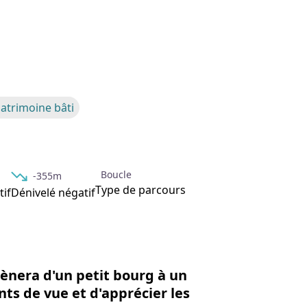
'image en plein écran
patrimoine bâti
Boucle
-355m
Type de parcours
tif
Dénivelé négatif
ènera d'un petit bourg à un
ts de vue et d'apprécier les