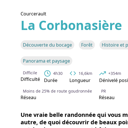
Courcerault
La Corbonasière
Voir l
Découverte du bocage
Forêt
Histoire et 
Panorama et paysage
Difficile
4h30
16,6km
+354m
Difficulté
Durée
Longueur
Dénivelé posi
Moins de 25% de route goudronnée
PR
Réseau
Réseau
Une vraie belle randonnée qui vous m
autre, de quoi découvrir de beaux poin