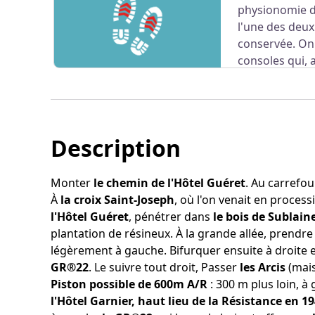
physionomie d'
l'une des deux
conservée. On
consoles qui, 
des boules.
Description
Voir l'image en plein écran
Monter
le chemin de l'Hôtel Guéret
. Au carrefou
À
la croix Saint-Joseph
, où l'on venait en proces
l'Hôtel Guéret
, pénétrer dans
le bois de Sublain
plantation de résineux. À la grande allée, prendre
légèrement à gauche. Bifurquer ensuite à droite 
GR®22
. Le suivre tout droit, Passer
les Arcis
(mais
Piston possible de 600m A/R
: 300 m plus loin, à
l'Hôtel Garnier, haut lieu de la Résistance en 1