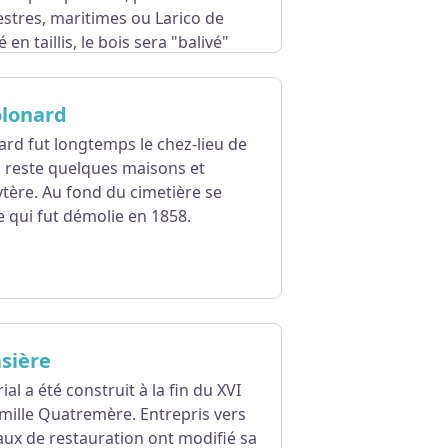
vestres, maritimes ou Larico de
 en taillis, le bois sera "balivé"
ur que leur pousse soit favorisée)
olonard
des terres de la seigneurie de la
ard fut longtemps le chez-lieu de
ns la partie sud-ouest, de
l reste quelques maisons et
nne extraction de silex destinés à
ytère. Au fond du cimetière se
se qui fut démolie en 1858.
sière
al a été construit à la fin du XVI
famille Quatremère. Entrepris vers
aux de restauration ont modifié sa