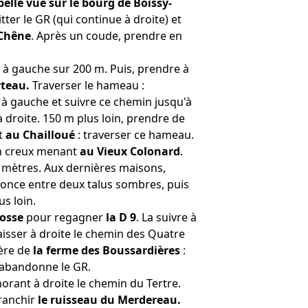
belle vue sur le bourg de Boissy-
er le GR (qui continue à droite) et
Chêne
. Après un coude, prendre en
re à gauche sur 200 m. Puis, prendre à
rteau.
Traverser le hameau :
 à gauche et suivre ce chemin jusqu'à
 droite. 150 m plus loin, prendre de
t
au Chailloué
: traverser ce hameau.
in creux menant
au Vieux Colonard
.
mètres. Aux dernières maisons,
nfonce entre deux talus sombres, puis
s loin.
rosse
pour regagner
la D 9
. La suivre à
aisser à droite le chemin des Quatre
ière de
la ferme des Boussardières
:
 abandonne le GR.
norant à droite le chemin du Tertre.
ranchir
le ruisseau du Merdereau.