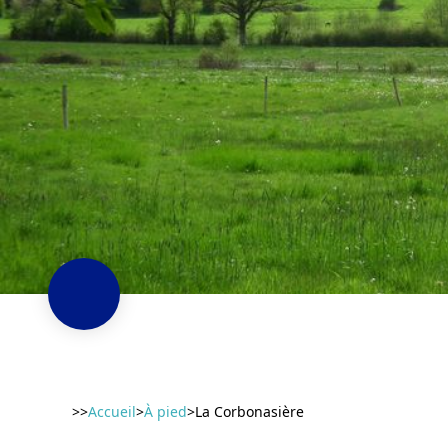
>>
Accueil
>
À pied
>
La Corbonasière