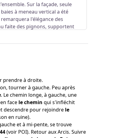
ensemble. Sur la façade, seule
 baies à meneau vertical a été
 remarquera l'élégance des
au faite des pignons, supportent
r prendre à droite.
sion, tourner à gauche. Peu après
e
. Le chemin longe, à gauche, une
 en face
le chemin
qui s'infléchit
et descendre pour rejoindre
le
on en ruine).
 gauche et à mi-pente, se trouve
944
(voir POI). Retour aux Arcis. Suivre