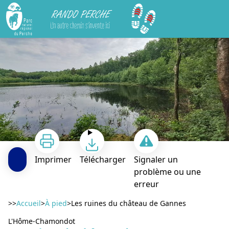
Rando Perche
Les ruines du château de Gannes
Imprimer
Télécharger
Signaler un
problème ou une
erreur
Voir l'image en plein écran
>>
Accueil
>
À pied
>
Les ruines du château de Gannes
L'Hôme-Chamondot