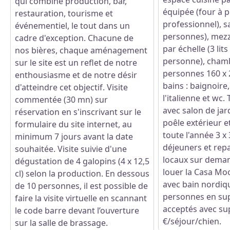
qui combine production, bar,
équipée (four à p
restauration, tourisme et
professionnel), sa
événementiel, le tout dans un
personnes), mezz
cadre d'exception. Chacune de
par échelle (3 lits
nos bières, chaque aménagement
personne), chambr
sur le site est un reflet de notre
personnes 160 x 2
enthousiasme et de notre désir
bains : baignoire
d'atteindre cet objectif. Visite
l'italienne et wc.
commentée (30 mn) sur
avec salon de jar
réservation en s'inscrivant sur le
poêle extérieur e
formulaire du site internet, au
toute l'année 3 x 
minimum 7 jours avant la date
déjeuners et rep
souhaitée. Visite suivie d'une
locaux sur demand
dégustation de 4 galopins (4 x 12,5
louer la Casa Mo
cl) selon la production. En dessous
avec bain nordiq
de 10 personnes, il est possible de
personnes en su
faire la visite virtuelle en scannant
acceptés avec su
le code barre devant l’ouverture
€/séjour/chien.
sur la salle de brassage.