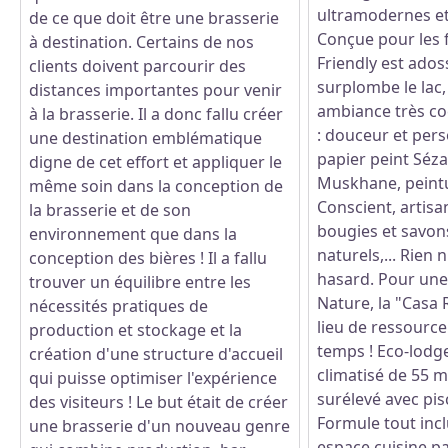
ultramodernes et
de ce que doit être une brasserie
Conçue pour les f
à destination. Certains de nos
Friendly est adoss
clients doivent parcourir des
surplombe le lac,
distances importantes pour venir
ambiance très coc
à la brasserie. Il a donc fallu créer
: douceur et pers
une destination emblématique
papier peint Séz
digne de cet effort et appliquer le
Muskhane, peint
même soin dans la conception de
Conscient, artisa
la brasserie et de son
bougies et savo
environnement que dans la
naturels,... Rien n
conception des bières ! Il a fallu
hasard. Pour un
trouver un équilibre entre les
Nature, la "Casa 
nécessités pratiques de
lieu de ressourc
production et stockage et la
temps ! Eco-lodg
création d'une structure d'accueil
climatisé de 55 
qui puisse optimiser l'expérience
surélevé avec pis
des visiteurs ! Le but était de créer
Formule tout incl
une brasserie d'un nouveau genre
espace cuisine p