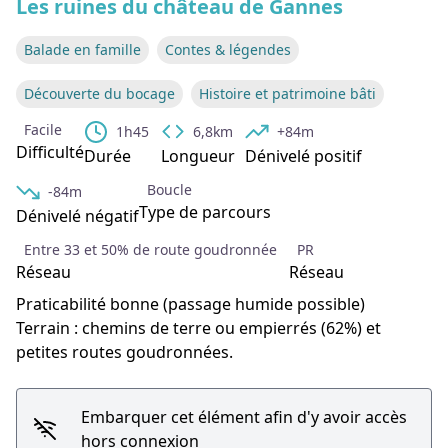
Les ruines du château de Gannes
Balade en famille
Contes & légendes
Découverte du bocage
Histoire et patrimoine bâti
Facile
1h45
6,8km
+84m
Difficulté
Durée
Longueur
Dénivelé positif
Boucle
-84m
Type de parcours
Dénivelé négatif
Entre 33 et 50% de route goudronnée
PR
Réseau
Réseau
Praticabilité bonne (passage humide possible)
Terrain : chemins de terre ou empierrés (62%) et
petites routes goudronnées.
Embarquer cet élément afin d'y avoir accès
hors connexion