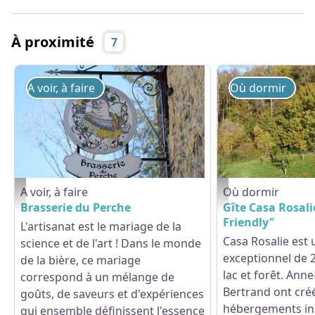
À proximité
7
A voir, à faire
Où dormir
A voir, à faire
Où dormir
Brasserie du Perche - L'Home Chamondot - ©Brasserie du Perche
Casa Rosalie - "La Casa
Brasserie du Perche
Gîte Casa Rosali
Friendly"
L'artisanat est le mariage de la
Casa Rosalie est
science et de l'art ! Dans le monde
exceptionnel de 2
de la bière, ce mariage
lac et forêt. Anne
correspond à un mélange de
Bertrand ont cré
goûts, de saveurs et d'expériences
hébergements ins
qui ensemble définissent l'essence