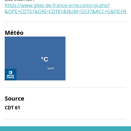
https://www.gites-de-france-orne.com/cgi.php?
&OPE=CDT61&ORI=CDT61&NUM=G537&ACC=G&FICHE=O
Météo
Source
CDT 61