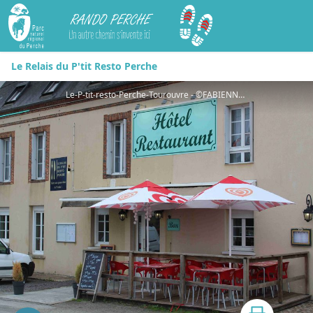
Rando Perche
Le Relais du P'tit Resto Perche
Le-P-tit-resto-Perche-Tourouvre - ©FABIENNE DEMEULE