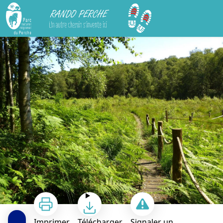
Rando Perche
La Tourbière des Froux et son sentier de découverte : fermeture temporaire entre août et oct 2026
Imprimer
Télécharger
Signaler un