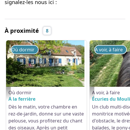
signalez-les nous ici :
À proximité
8
Où dormir
A voir, à faire
Où dormir
A voir, à faire
PHOTO-MAISON-7-- - LaunayAnnick
CdCTP-Manou-EcurieMou
A la ferrière
Écuries du Moul
Dès le matin, votre chambre en
Un club multi-dis
rez-de-jardin, donne sur une vaste
monitrice motivé
pelouse, vous profiterez du chant
d'obstacle, le dre
des oiseaux. Après un petit
balades, le pony-g