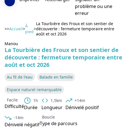
problème ou une
erreur
La Tourbière des Froux et son sentier de
À
>>
Accueil
>
>
découverte : fermeture temporaire entre
pied
août et oct 2026
Voir l'image en plein écran
Manou
La Tourbière des Froux et son sentier de
découverte : fermeture temporaire entre
août et oct 2026
Au fil de l'eau
Balade en famille
Espace naturel remarquable
Facile
1h
1,5km
+14m
Difficulté
Durée
Longueur
Dénivelé positif
Boucle
-14m
Type de parcours
Dénivelé négatif