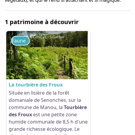
végétaux), et qui le rend si attachant et si magique.
1 patrimoine à découvrir
©Cen CVL - S.Garbar
Faune
La tourbière des Froux
Située en lisière de la forêt
domaniale de Senonches, sur la
Voir l'image en plein écran
commune de Manou, la
Tourbière
des Froux
est une petite zone
humide communale de 8,5 h d'une
grande richesse écologique. Le