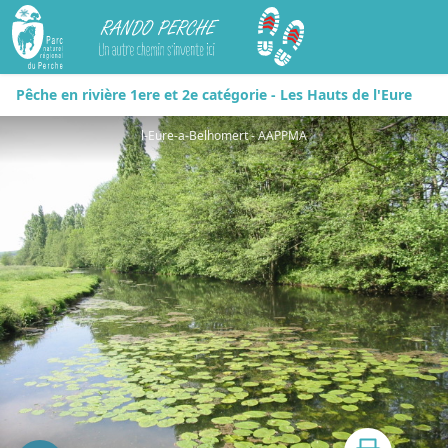
Rando Perche
Pêche en rivière 1ere et 2e catégorie - Les Hauts de l'Eure
l-Eure-a-Belhomert - AAPPMA