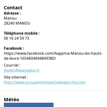
Contact
Adresse :
Manou
28240 MANOU
Téléphone mobile :
06 16 24 59 73
Facebook :
https://www.facebook.com/Aappma-Manou-les-hauts-
de-leure-1654604694849380/
Courriel
:
jljulien@wanadoo.fr
Site internet
:
http://www.groupementpecheduperche.com
Météo