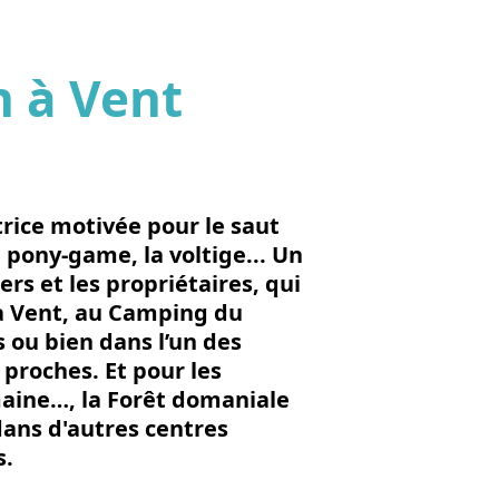
n à Vent
'image en plein écran
trice motivée pour le saut
e pony-game, la voltige... Un
ers et les propriétaires, qui
à Vent, au Camping du
 ou bien dans l’un des
proches. Et pour les
emaine…, la Forêt domaniale
dans d'autres centres
s.