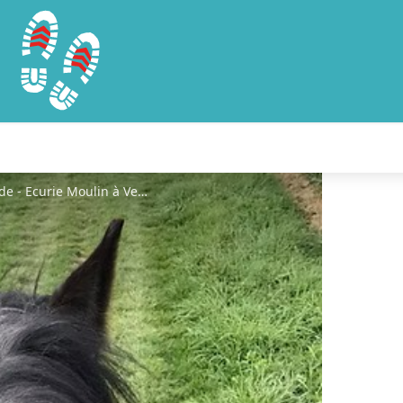
CdCTP-Manou-EcurieMoulinVent-Balade - Ecurie Moulin à Vent