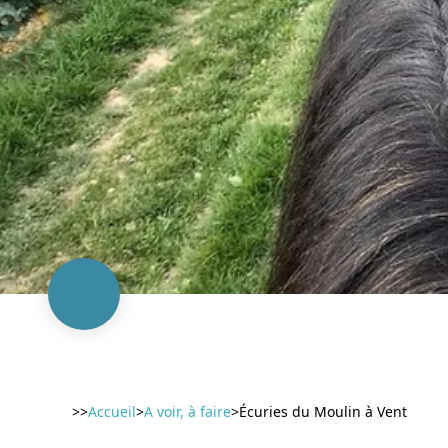
>>
Accueil
>
A voir, à faire
>
Écuries du Moulin à Vent