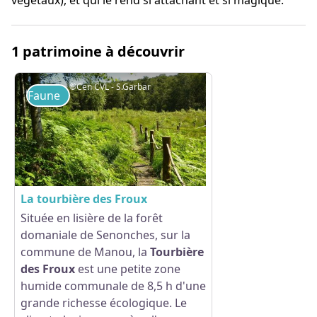
végétaux), et qui le rend si attachant et si magique.
1 patrimoine à découvrir
©Cen CVL - S.Garbar
Faune
La tourbière des Froux
Située en lisière de la forêt
domaniale de Senonches, sur la
Voir l'image en plein écran
commune de Manou, la
Tourbière
des Froux
est une petite zone
humide communale de 8,5 h d'une
grande richesse écologique. Le