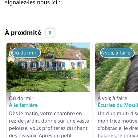
signalez-les nous ici :
À proximité
8
Où dormir
A voir, à faire
Où dormir
A voir, à faire
PHOTO-MAISON-7-- - LaunayAnnick
CdCTP-Manou-EcurieMou
A la ferrière
Écuries du Moul
Dès le matin, votre chambre en
Un club multi-dis
rez-de-jardin, donne sur une vaste
monitrice motivé
pelouse, vous profiterez du chant
d'obstacle, le dre
des oiseaux. Après un petit
balades, le pony-g