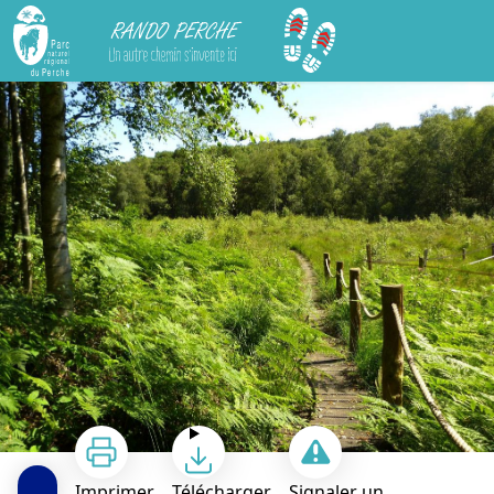
Rando Perche
La Tourbière des Froux et son sentier de découverte : fermeture temporaire entre août et oct 2026
Imprimer
Télécharger
Signaler un