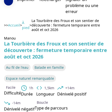
problème ou une
erreur
La Tourbière des Froux et son sentier de
À
>>
Accueil
>
>
découverte : fermeture temporaire entre
pied
août et oct 2026
Voir l'image en plein écran
Manou
La Tourbière des Froux et son sentier de
découverte : fermeture temporaire entre
août et oct 2026
Au fil de l'eau
Balade en famille
Espace naturel remarquable
Facile
1h
1,5km
+14m
Difficulté
Durée
Longueur
Dénivelé positif
Boucle
-14m
Type de parcours
Dénivelé négatif