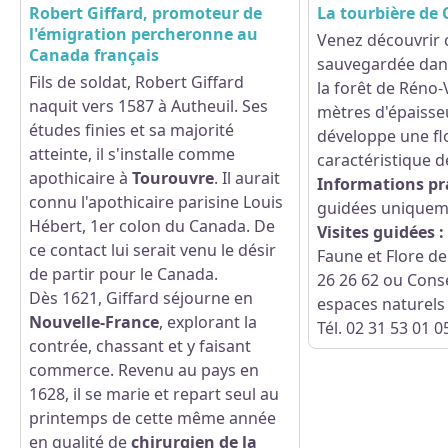
Robert Giffard, promoteur de
La tourbière d
l'émigration percheronne au
Venez découvrir 
Canada français
sauvegardée dans
Fils de soldat, Robert Giffard
Voir l'image en plein écran
la forêt de Réno-
naquit vers 1587 à Autheuil. Ses
mètres d'épaisse
études finies et sa majorité
développe une flo
atteinte, il s'installe comme
caractéristique d
apothicaire à
Tourouvre
. Il aurait
Informations pr
connu l'apothicaire parisine Louis
guidées uniquem
Hébert, 1er colon du Canada. De
Visites guidées :
ce contact lui serait venu le désir
Faune et Flore de 
de partir pour le Canada.
26 26 62 ou Cons
Dès 1621, Giffard séjourne en
espaces naturels
Nouvelle-France
, explorant la
Tél. 02 31 53 01 0
contrée, chassant et y faisant
commerce. Revenu au pays en
1628, il se marie et repart seul au
printemps de cette même année
en qualité de
chirurgien de la