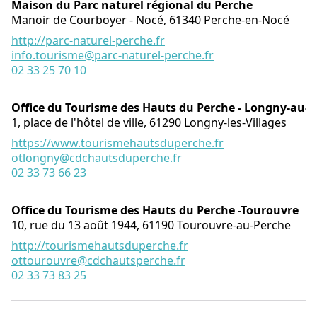
Maison du Parc naturel régional du Perche
Manoir de Courboyer - Nocé,
61340
Perche-en-Nocé
http://parc-naturel-perche.fr
info.tourisme@parc-naturel-perche.fr
02 33 25 70 10
Office du Tourisme des Hauts du Perche - Longny-au-
1, place de l'hôtel de ville,
61290
Longny-les-Villages
https://www.tourismehautsduperche.fr
otlongny@cdchautsduperche.fr
02 33 73 66 23
Office du Tourisme des Hauts du Perche -Tourouvre
10, rue du 13 août 1944,
61190
Tourouvre-au-Perche
http://tourismehautsduperche.fr
ottourouvre@cdchautsperche.fr
02 33 73 83 25