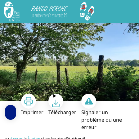
Rando Perche
Les hauts d'Autheuil
Imprimer
Télécharger
Signaler un
problème ou une
erreur
>>
Accueil
>
À pied
>
Les hauts d'Autheuil