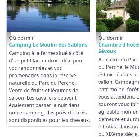
Où dormir
Où dormir
Moulin-des-Sablons-1 800x600 - © Camping Le Moulin des Sablons
Le Moulin de Sévoux -
Camping Le Moulin des Sablons
Chambre d'hôtes
Sévoux
Camping à la ferme situé à côté
Au coeur du Parc
d'un petit lac, endroit idéal pour
du Perche, le Mo
vos randonnées et vos
est niché dans le
promenades dans la réserve
vallon. Campagne
naturelle du Parc du Perche.
patrimoine, forêt 
Vente de fruits et légumes de
vous attendent. L
saison. Les cavaliers peuvent
sauront vous fai
également passer la nuit dans
agréable moment
notre camping, des près clôturés
demeure et autou
sont disponibles pour les chevaux.
d'hôtes. Dans un
du XIXème siècle. 