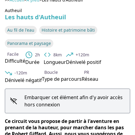
Voir l'image en plein écran
Autheuil
Les hauts d'Autheuil
Au fil de l'eau
Histoire et patrimoine bâti
Panorama et paysage
Facile
2h
8km
+120m
Difficulté
Durée
Longueur
Dénivelé positif
Boucle
PR
-120m
Type de parcours
Réseau
Dénivelé négatif
Embarquer cet élément afin d'y avoir accès
hors connexion
Ce circuit vous propose de partir à l'aventure en
prenant de la hauteur, pour marcher dans les pas
de Robert Giffard. Aussi, nous vous suggérons de