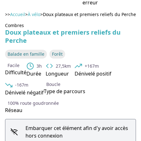
erreur
>>
Accueil
>
À vélo
>
Doux plateaux et premiers reliefs du Perche
Combres
Voir l'image en plein écran
Doux plateaux et premiers reliefs du
Perche
Balade en famille
Forêt
Facile
3h
27,5km
+167m
Difficulté
Durée
Longueur
Dénivelé positif
Boucle
-167m
Type de parcours
Dénivelé négatif
100% route goudronnée
Réseau
Embarquer cet élément afin d'y avoir accès
hors connexion