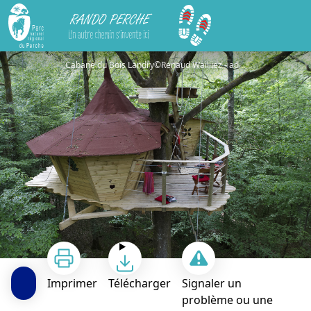
Rando Perche
Doux plateaux et premiers reliefs du Perche
Cabane du Bois Landry©Renaud Wailliez - admin-pnrp
Imprimer
Télécharger
Signaler un
problème ou une