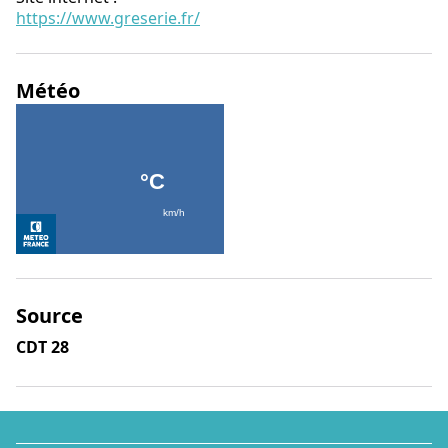
https://www.greserie.fr/
Météo
Source
CDT 28