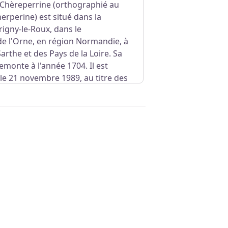
 Chèreperrine (orthographié au
herperine) est situé dans la
gny-le-Roux, dans le
e l'Orne, en région Normandie, à
 Sarthe et des Pays de la Loire. Sa
emonte à l'année 1704. Il est
s le 21 novembre 1989, au titre des
un incendie en 1924, il a été
e sous toiture. Il a conservé
sèches, ses dépendances dont
t son parc de 30 hectares.
 depuis la D296, les extérieurs
les propriétaires sont présents.