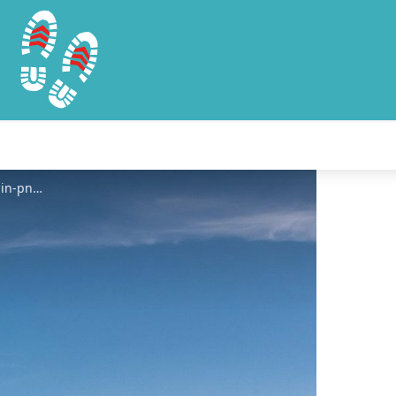
© Didier Orsal - admin-pnrp