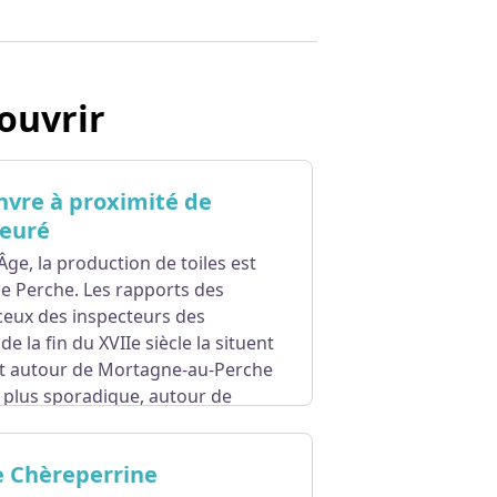
ouvrir
nvre à proximité de
ieuré
ge, la production de toiles est
le Perche. Les rapports des
ceux des inspecteurs des
 la fin du XVIIe siècle la situent
t autour de Mortagne-au-Perche
 plus sporadique, autour de
e développe couramment là où les
 Chèreperrine