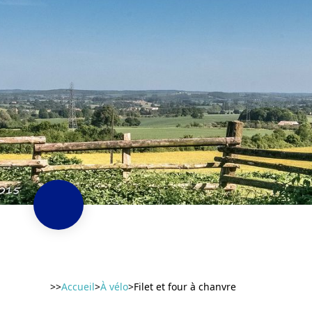
>>
Accueil
>
À vélo
>
Filet et four à chanvre