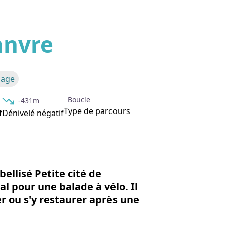
hanvre
'image en plein écran
sage
Boucle
-431m
Type de parcours
f
Dénivelé négatif
bellisé Petite cité de
al pour une balade à vélo. Il
r ou s'y restaurer après une