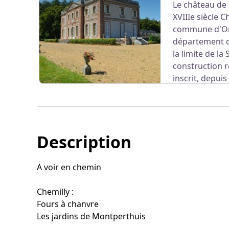
Le château de
XVIIIe siècle C
Voir l'image en plein écran
commune d'Ori
département d
la limite de la
construction r
inscrit, depui
Monuments Historiques. En partie détruit par 
amputé d'un tiers de sa largeur et de son étag
sa cour d'honneur délimitée par des douves 
l'une héberge la chapelle privée, sa glacière e
Description
Voir l'image en plein écran
Information : par le petit chemin qui monte
sont accessibles au public les dimanches si 
A voir en chemin
Chemilly :
Fours à chanvre
Les jardins de Montperthuis