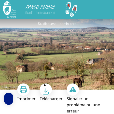
Rando Perche
La vallée de la Jambette
©Didier Orsal - admin-pnrp
Imprimer
Télécharger
Signaler un
problème ou une
erreur