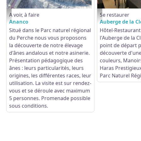
A voir, à faire
Se restaurer
Ananco - Mâle - ©Ananco
Auberge-de-la-Cloche-l
Ananco
Auberge de la C
Situé dans le Parc naturel régional
Hôtel-Restaurant
du Perche nous vous proposons
l'Auberge de la C
la découverte de notre élevage
point de départ p
d'ânes andalous et notre asinerie.
découverte d'une
Présentation pédagogique des
couleurs, Manoir
ânes : leurs particularités, leurs
Haras Prestigieux
origines, les différentes races, leur
Parc Naturel Régi
utilisation. La visite est sur rendez-
vous et se déroule avec maximum
5 personnes. Promenade possible
sous conditions.