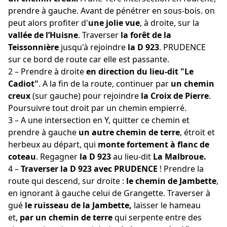
prendre à gauche. Avant de pénétrer en sous-bois. on
peut alors profiter d'
une jolie vue
, à droite, sur la
vallée de l’Huisne
. Traverser
la forêt de la
Teissonnière
jusqu'à rejoindre
la D 923
. PRUDENCE
sur ce bord de route car elle est passante.
2 – Prendre à droite
en direction du lieu-dit "Le
Cadiot"
. A la fin de la route, continuer par
un chemin
creux
(sur gauche) pour rejoindre
la Croix de Pierre
.
Poursuivre tout droit par un chemin empierré.
3 – A une intersection en Y, quitter ce chemin et
prendre à gauche
un autre chemin de terre
, étroit et
herbeux au départ, qui
monte fortement à flanc de
coteau
. Regagner
la D 923
au lieu-dit
La Malbroue.
4 –
Traverser la D 923
avec PRUDENCE
! Prendre la
route qui descend, sur droite :
le chemin de Jambette
,
en ignorant à gauche celui de Grangette. Traverser à
gué
le ruisseau de la Jambette,
laisser le hameau
et,
par un chemin de terre
qui serpente entre des