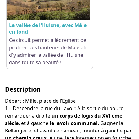
La vallée de l'Huisne, avec Mâle
en fond
Ce circuit permet allègrement de
profiter des hauteurs de Mâle afin
Voir l'image en plein écran
d'y admirer la vallée de l'Huisne
dans toute sa beauté !
Description
Départ : Mâle, place de l’Eglise
1 – Descendre la rue du Lavoir. A la sortie du bourg,
remarquer à droite
un corps de logis du XVI ème
siècle
, et à gauche
le lavoir communal
. Gagner la
Bellangerie, et avant ce hameau, monter à gauche par
un chemin creux.
A une 1ère intersection en fourche,