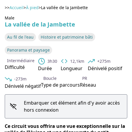
>>
Accueil
>
À pied
>
La vallée de la Jambette
Voir l'image en plein écran
Male
La vallée de la Jambette
Au fil de l'eau
Histoire et patrimoine bâti
Panorama et paysage
Intermédiaire
3h30
12,1km
+275m
Difficulté
Durée
Longueur
Dénivelé positif
Boucle
PR
-273m
Type de parcours
Réseau
Dénivelé négatif
Embarquer cet élément afin d'y avoir accès
hors connexion
Ce circuit vous offrira une vue exceptionnelle sur la