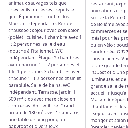
animaux sauvages tels que
restaurant, expos
chevreuils ou lièvres, depuis le
animations et spe
gite. Équipement tout inclus.
km de la Petite C
Maison indépendante. Rez de
de Bellême avec
chaussée : séjour avec coin salon
commerces et serv
(poêle) , cuisine, 1 chambre avec 1
idéal pour les p
lit 2 personnes, salle d'eau
ou en vélo : bouc
(douche à l'italienne), WC
randonnée, GR22 
indépendant. Étage : 2 chambres
tous proches. Vo
avec chacune 1 lit 2 personnes et
d'une grande ter
1 lit 1 personne. 2 chambres avec
l'Ouest et d'une p
chacune 1 lit 2 personnes et un lit
lumineuse, et de 
parapluie. Salle de bains. WC
grande salle de 
indépendant. Terrasse. Jardin 1
accueillir jusqu'
500 m² clos avec mare close en
Maison indépend
contrebas. Abri voiture. Grand
chauffage inclus.
préau de 180 m² avec 1 sanitaire,
: séjour avec cuisi
une table de ping pong, un
manger et salon (
babyfoot et divers jeux
(premier panier i