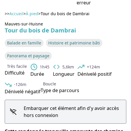
erreur
>>
Accueil
>
À pied
>
Tour du bois de Dambrai
Mauves-sur-Huisne
Voir l'image en plein écran
Tour du bois de Dambrai
Balade en famille
Histoire et patrimoine bâti
Panorama et paysage
Très facile
1h45
5,6km
+124m
Difficulté
Durée
Longueur
Dénivelé positif
Boucle
-126m
Type de parcours
Dénivelé négatif
Embarquer cet élément afin d'y avoir accès
hors connexion