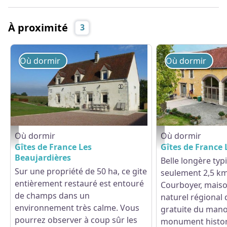
À proximité
3
Où dormir
Où dormir
Où dormir
Où dormir
Gîtes de France Les Beaujardières - © Gites de France Orne
Gîtes de France L'Hôtel
Gîtes de France Les
Gîtes de France 
Beaujardières
Belle longère typ
Sur une propriété de 50 ha, ce gite
seulement 2,5 k
entièrement restauré est entouré
Courboyer, maiso
de champs dans un
naturel régional 
environnement très calme. Vous
gratuite du mano
pourrez observer à coup sûr les
monument histor