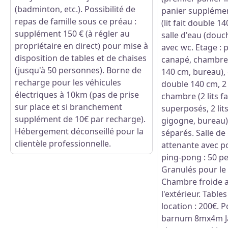
(badminton, etc.). Possibilité de
panier suppléme
repas de famille sous ce préau :
(lit fait double 1
supplément 150 € (à régler au
salle d'eau (douch
propriétaire en direct) pour mise à
avec wc. Etage : p
disposition de tables et de chaises
canapé, chambre (
(jusqu'à 50 personnes). Borne de
140 cm, bureau), 
recharge pour les véhicules
double 140 cm, 2 
électriques à 10km (pas de prise
chambre (2 lits f
sur place et si branchement
superposés, 2 lits
supplément de 10€ par recharge).
gigogne, bureau),
Hébergement déconseillé pour la
séparés. Salle d
clientèle professionnelle.
attenante avec po
ping-pong : 50 p
Granulés pour le 
Chambre froide a
l'extérieur. Table
location : 200€. P
barnum 8mx4m Jar