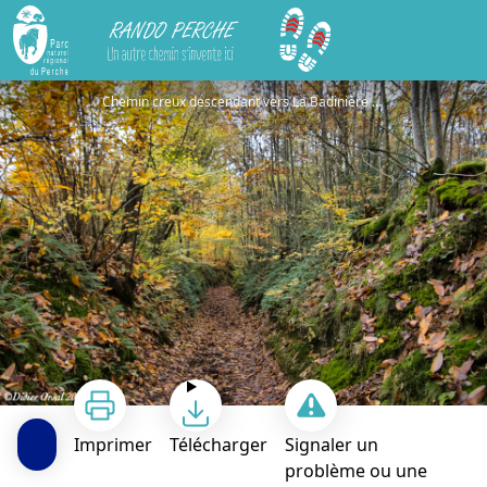
Rando Perche
Le Pont Chartrain
Chemin creux descendant vers La Badinière - Didier Orsal
Imprimer
Télécharger
Signaler un
problème ou une