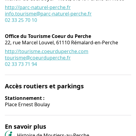
http://parc-naturel-perche.fr
info.tourisme@parc-naturel-perche.fr
02 33 25 70 10
Office du Tourisme Coeur du Perche
22, rue Marcel Louvel,
61110
Rémalard-en-Perche
http://tourisme.coeurduperche.com
tourisme@coeurduperche.fr
02 33 73 71 94
Accès routiers et parkings
Stationnement :
Place Ernest Boulay
En savoir plus
Histoire de Moutiers-au-Perche