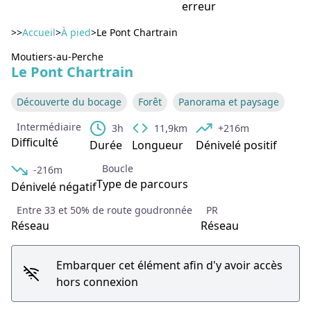
erreur
>>
Accueil
>
À pied
>
Le Pont Chartrain
Moutiers-au-Perche
Voir l'image en plein écran
Le Pont Chartrain
Découverte du bocage
Forêt
Panorama et paysage
Intermédiaire
3h
11,9km
+216m
Difficulté
Durée
Longueur
Dénivelé positif
Boucle
-216m
Type de parcours
Dénivelé négatif
Entre 33 et 50% de route goudronnée
PR
Réseau
Réseau
Embarquer cet élément afin d'y avoir accès
hors connexion