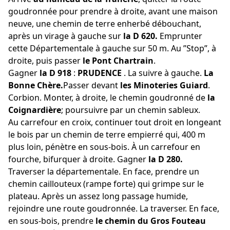
goudronnée pour prendre à droite, avant une maison
neuve, une chemin de terre enherbé débouchant,
après un virage à gauche sur
la D 620.
Emprunter
cette Départementale à gauche sur 50 m. Au ”Stop”, à
droite, puis passer
le Pont Chartrain
.
Gagner
la D 918
:
PRUDENCE
. La suivre à gauche.
La
Bonne Chère.
Passer devant
les Minoteries Guiard
.
Corbion. Monter, à droite, le chemin goudronné de
la
Coignardière
; poursuivre par un chemin sableux.
Au carrefour en croix, continuer tout droit en longeant
le bois par un chemin de terre empierré qui, 400 m
plus loin, pénètre en sous-bois. À un carrefour en
fourche, bifurquer à droite. Gagner
la D 280.
Traverser la départementale. En face, prendre un
chemin caillouteux (rampe forte) qui grimpe sur le
plateau. Après un assez long passage humide,
rejoindre une route goudronnée. La traverser. En face,
en sous-bois, prendre
le chemin du Gros Fouteau