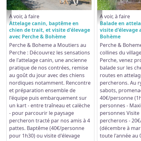
A voir, à faire
A voir, à faire
Attelage canin - Moutiers au Perche - ©Pierre Morel
Promenade en attelage
Attelage canin, baptême en
Balade en attel
chien de trait, et visite d'élevage
visite d'élevage
avec Perche & Bohème
Bohème
Perche & Boheme a Moutiers au
Perche & Boheme
Perche : Découvrez les sensations
collines du villa
de l'attelage canin, une ancienne
Perche, venez pro
pratique de nos contrées, remise
balade sur les ch
au goût du jour avec des chiens
routes en attela
nordiques notamment. Rencontre
percherons. Au 
et préparation ensemble de
sabots, promena
l'équipe puis embarquement sur
40€/personne (1
un kart - entre traîneau et calèche
personnes - Max
- pour parcourir le paysage
personnes Visite
percheron tracté par nos amis à 4
percherons - 20€
pattes. Baptême (40€/personne
(décembre à mars
pour 1h30) ou visite d'élevage
toute l'année au