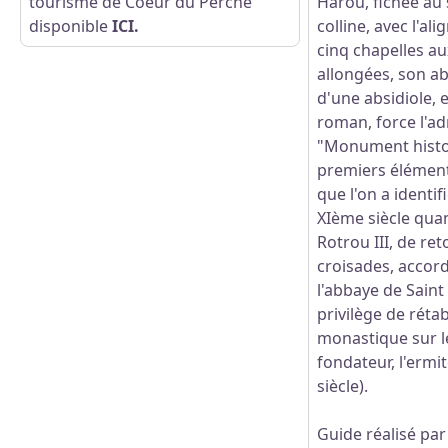
tourisme de Coeur du Perche
Harou
, fichée a
Voir l'image en plein écran
disponible
ICI.
colline, avec l'al
cinq chapelles au
allongées, son a
d'une absidiole, 
roman, force l'ad
"Monument histor
premiers élément
que l'on a identif
XIème siècle qua
Rotrou III, de re
croisades, accor
l'abbaye de Saint
privilège de rétab
monastique sur l
fondateur, l'erm
siècle).
Guide réalisé par 