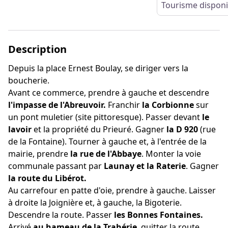
Tourisme dispon
Description
Depuis la place Ernest Boulay, se diriger vers la
boucherie.
Avant ce commerce, prendre à gauche et descendre
l'impasse de l'Abreuvoir.
Franchir
la Corbionne
sur
un pont muletier (site pittoresque). Passer devant
le
lavoir
et la propriété du Prieuré. Gagner
la D 920
(rue
de la Fontaine). Tourner à gauche et, à l'entrée de la
mairie, prendre
la rue de l'Abbaye
. Monter la voie
communale passant par
Launay et la Raterie
. Gagner
la route du Libérot.
Au carrefour en patte d'oie, prendre à gauche. Laisser
à droite la Joignière et, à gauche, la Bigoterie.
Descendre la route. Passer
les Bonnes Fontaines.
Arrivé
au hameau de la Trahérie
, quitter la route