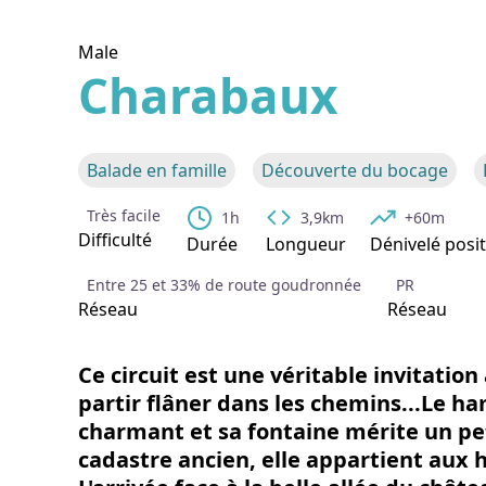
Male
Charabaux
Voir l
Balade en famille
Découverte du bocage
Très facile
1h
3,9km
+60m
Difficulté
Durée
Longueur
Dénivelé posit
Entre 25 et 33% de route goudronnée
PR
Réseau
Réseau
Ce circuit est une véritable invitation 
partir flâner dans les chemins...Le 
charmant et sa fontaine mérite un pet
cadastre ancien, elle appartient aux 