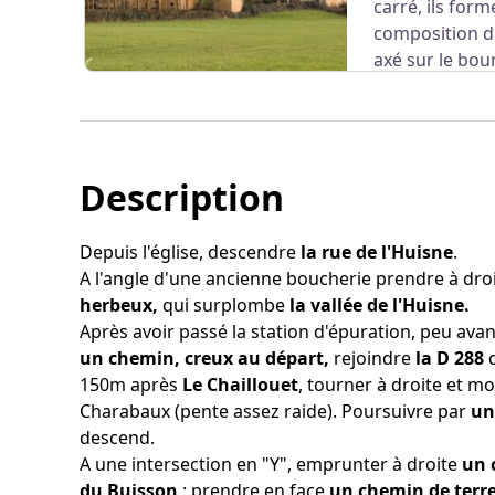
carré, ils form
composition d
axé sur le bou
Description
Voir l'image en plein écran
Depuis l'église, descendre
la rue de l'Huisne
.
A l'angle d'une ancienne boucherie prendre à dro
herbeux,
qui surplombe
la vallée de l'Huisne.
Après avoir passé la station d'épuration, peu ava
un chemin, creux au départ,
rejoindre
la D 288
150m après
Le Chaillouet
, tourner à droite et m
Charabaux (pente assez raide). Poursuivre par
un
descend.
A une intersection en "Y", emprunter à droite
un 
du Buisson
; prendre en face
un chemin de terr