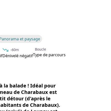
'image en plein écran
Panorama et paysage
Boucle
-60m
Type de parcours
if
Dénivelé négatif
à la balade ! Idéal pour
hameau de Charabaux est
it détour (d'après le
habitants de Charabaux).