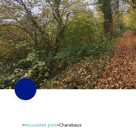
>>
Accueil
>
À pied
>
Charabaux