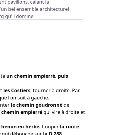
ent pavillons, calant la
'un bel ensemble architecturel
rg qu'il domine
ite
un chemin empierré, puis
nt
les Costiers
, tourner à droite. Par
que l'on suit à gauche.
onter
le chemin goudronné
de
 chemin empierré
qui vire à droite et
chemin en herbe.
Couper
la route
e
qui débouche sur
la D 288
.