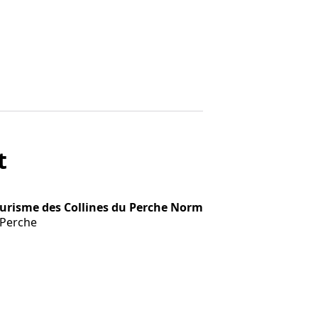
t
Centrer
Tourisme des Collines du Perche Normand
sur la
-Perche
carte