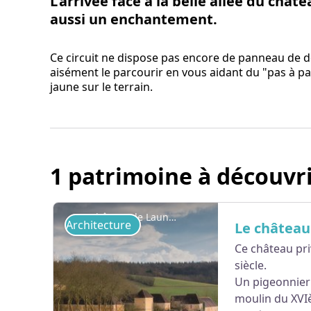
L'arrivée face à la belle allée du chât
aussi un enchantement.
Ce circuit ne dispose pas encore de panneau de d
aisément le parcourir en vous aidant du "pas à pas"
jaune sur le terrain.
1 patrimoine à découvr
Château de Launay (privé, ne se visite pas)
Architecture
Le château
Ce château pri
siècle.
Un pigeonnier 
moulin du XVIè